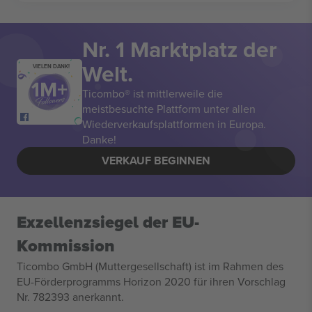
Nr. 1 Marktplatz der
Welt.
VIELEN DANK!
Ticombo® ist mittlerweile die
meistbesuchte Plattform unter allen
Wiederverkaufsplattformen in Europa.
Danke!
VERKAUF BEGINNEN
Exzellenzsiegel der EU-
Kommission
Ticombo GmbH (Muttergesellschaft) ist im Rahmen des
EU-Förderprogramms Horizon 2020 für ihren Vorschlag
Nr. 782393 anerkannt.