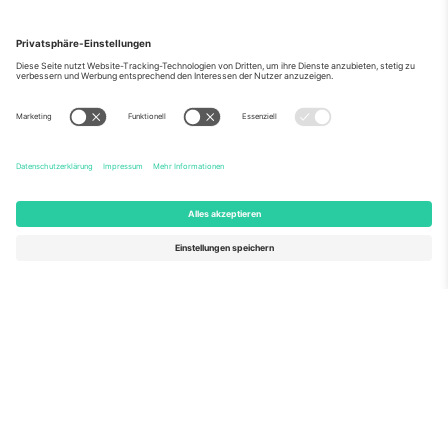
Über Uns
Unternehmensdienstleistungen
Team
Häufig gestellte Fragen
TixProtect
Wie es funktioniert
Impressum
Hotels
Allgemeine Geschäftsbedingungen
WM-Hub
Partnerprogramm
Kontakt
Büros und Support