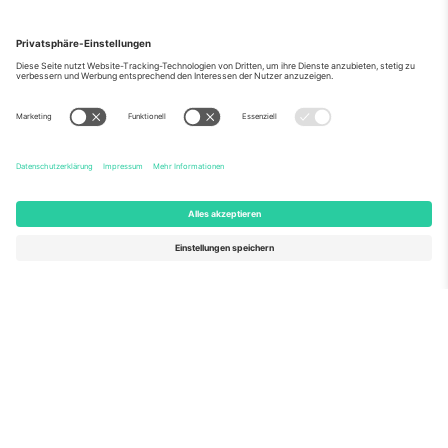
Über Uns
Unternehmensdienstleistungen
Team
Häufig gestellte Fragen
TixProtect
Wie es funktioniert
Impressum
Hotels
Allgemeine Geschäftsbedingungen
WM-Hub
Partnerprogramm
Kontakt
Büros und Support