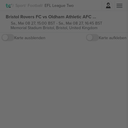
Einloggen
Sport
Football
EFL League Two
Bristol Rovers FC vs Oldham Athletic AFC EFL League Two tickets
Sa., Mai 08 27, 15:00 BST
-
Sa., Mai 08 27, 16:45 BST
Memorial Stadium Bristol,
Bristol, United Kingdom
Karte ausblenden
Karte aufkleben