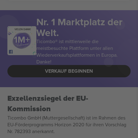
Nr. 1 Marktplatz der
Welt.
VIELEN DANK!
Ticombo® ist mittlerweile die
meistbesuchte Plattform unter allen
Wiederverkaufsplattformen in Europa.
Danke!
VERKAUF BEGINNEN
Exzellenzsiegel der EU-
Kommission
Ticombo GmbH (Muttergesellschaft) ist im Rahmen des
EU-Förderprogramms Horizon 2020 für ihren Vorschlag
Nr. 782393 anerkannt.