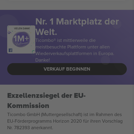
Nr. 1 Marktplatz der
Welt.
VIELEN DANK!
Ticombo® ist mittlerweile die
meistbesuchte Plattform unter allen
Wiederverkaufsplattformen in Europa.
Danke!
VERKAUF BEGINNEN
Exzellenzsiegel der EU-
Kommission
Ticombo GmbH (Muttergesellschaft) ist im Rahmen des
EU-Förderprogramms Horizon 2020 für ihren Vorschlag
Nr. 782393 anerkannt.