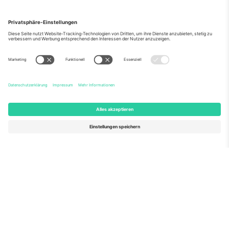
Über Uns
Unternehmensdienstleistungen
Team
Häufig gestellte Fragen
TixProtect
Wie es funktioniert
Impressum
Hotels
Allgemeine Geschäftsbedingungen
WM-Hub
Partnerprogramm
Kontakt
Büros und Support