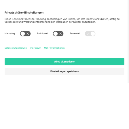
Über Uns
Unternehmensdienstleistungen
Team
Häufig gestellte Fragen
TixProtect
Wie es funktioniert
Impressum
Hotels
Allgemeine Geschäftsbedingungen
WM-Hub
Partnerprogramm
Kontakt
Büros und Support