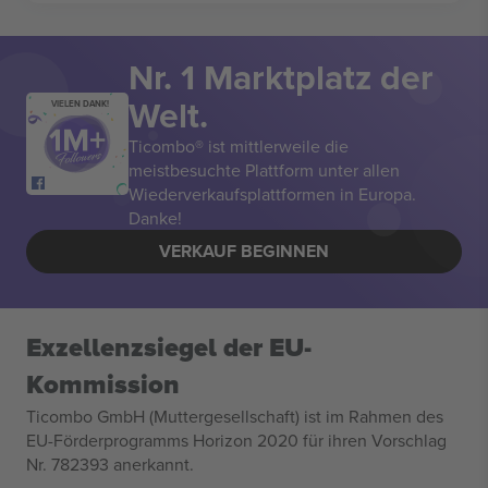
Nr. 1 Marktplatz der
Welt.
VIELEN DANK!
Ticombo® ist mittlerweile die
meistbesuchte Plattform unter allen
Wiederverkaufsplattformen in Europa.
Danke!
VERKAUF BEGINNEN
Exzellenzsiegel der EU-
Kommission
Ticombo GmbH (Muttergesellschaft) ist im Rahmen des
EU-Förderprogramms Horizon 2020 für ihren Vorschlag
Nr. 782393 anerkannt.