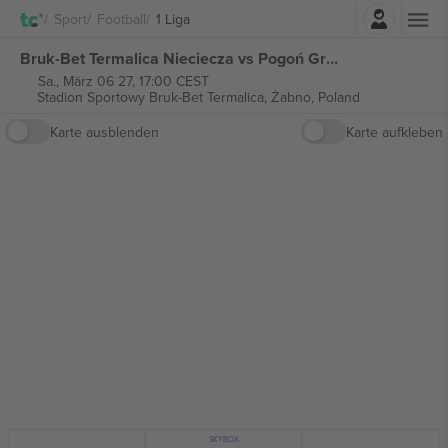
Einloggen
Sport
Football
1 Liga
Bruk-Bet Termalica Nieciecza vs Pogoń Grodzisk Mazowiecki 1 Liga tickets
Sa., März 06 27, 17:00 CEST
Stadion Sportowy Bruk-Bet Termalica,
Żabno, Poland
Karte ausblenden
Karte aufkleben
SKYBOX