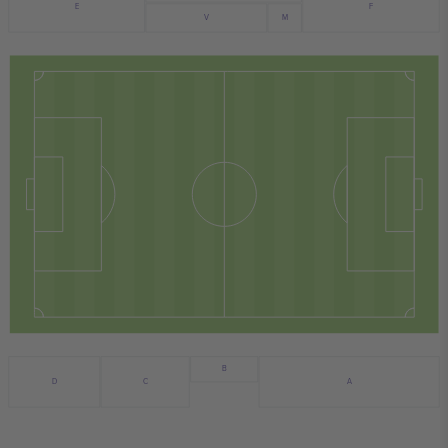
F
E
V
M
B
D
C
A