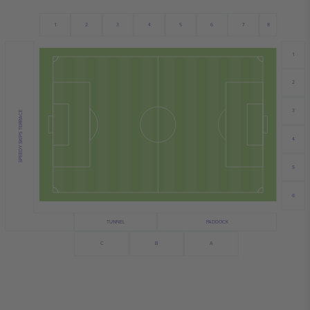
2
1
5
6
8
3
4
7
1
2
3
SPEEDY SKIPS TERRACE
4
5
6
TUNNEL
PADDOCK
B
C
A