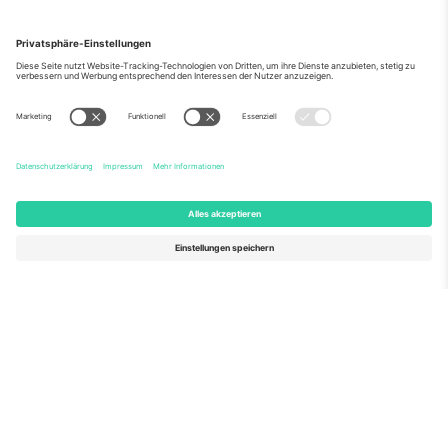
Über Uns
Unternehmensdienstleistungen
Team
Häufig gestellte Fragen
TixProtect
Wie es funktioniert
Impressum
Hotels
Allgemeine Geschäftsbedingungen
WM-Hub
Partnerprogramm
Kontakt
Büros und Support