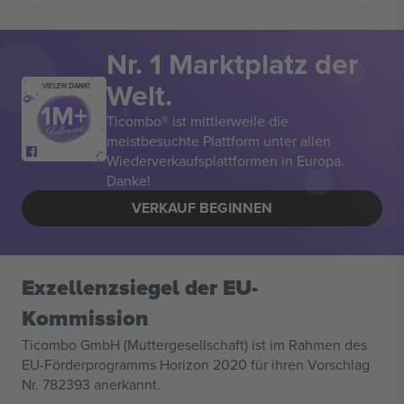
Nr. 1 Marktplatz der
Welt.
VIELEN DANK!
Ticombo® ist mittlerweile die
meistbesuchte Plattform unter allen
Wiederverkaufsplattformen in Europa.
Danke!
VERKAUF BEGINNEN
Exzellenzsiegel der EU-
Kommission
Ticombo GmbH (Muttergesellschaft) ist im Rahmen des
EU-Förderprogramms Horizon 2020 für ihren Vorschlag
Nr. 782393 anerkannt.