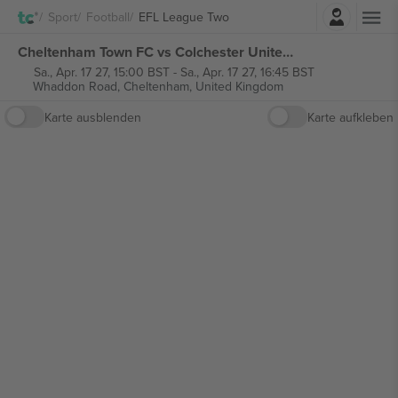
Einloggen
Sport
Football
EFL League Two
Cheltenham Town FC vs Colchester United FC EFL League Two tickets
Sa., Apr. 17 27, 15:00 BST
-
Sa., Apr. 17 27, 16:45 BST
Whaddon Road,
Cheltenham, United Kingdom
Karte ausblenden
Karte aufkleben