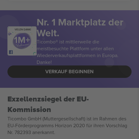
Nr. 1 Marktplatz der
Welt.
VIELEN DANK!
Ticombo® ist mittlerweile die
meistbesuchte Plattform unter allen
Wiederverkaufsplattformen in Europa.
Danke!
VERKAUF BEGINNEN
Exzellenzsiegel der EU-
Kommission
Ticombo GmbH (Muttergesellschaft) ist im Rahmen des
EU-Förderprogramms Horizon 2020 für ihren Vorschlag
Nr. 782393 anerkannt.