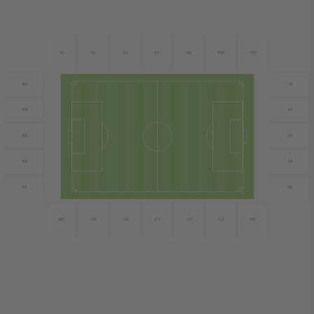
E1
E2
E3
E4
E5
FS6
FS7
N5
S1
N4
S2
N3
S3
N2
S4
N1
S5
FS1
C6
C4
C3
C2
W7
C5