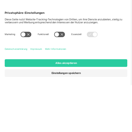
Über Uns
Unternehmensdienstleistungen
Team
Häufig gestellte Fragen
TixProtect
Wie es funktioniert
Impressum
Hotels
Allgemeine Geschäftsbedingungen
WM-Hub
Partnerprogramm
Kontakt
Büros und Support