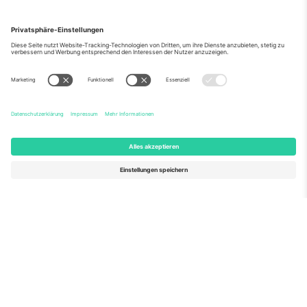
Über Uns
Unternehmensdienstleistungen
Team
Häufig gestellte Fragen
TixProtect
Wie es funktioniert
Impressum
Hotels
Allgemeine Geschäftsbedingungen
WM-Hub
Partnerprogramm
Kontakt
Büros und Support