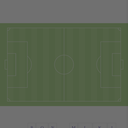
P
O
N
M
L
K
J