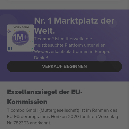
Nr. 1 Marktplatz der
Welt.
VIELEN DANK!
Ticombo® ist mittlerweile die
meistbesuchte Plattform unter allen
Wiederverkaufsplattformen in Europa.
Danke!
VERKAUF BEGINNEN
Exzellenzsiegel der EU-
Kommission
Ticombo GmbH (Muttergesellschaft) ist im Rahmen des
EU-Förderprogramms Horizon 2020 für ihren Vorschlag
Nr. 782393 anerkannt.