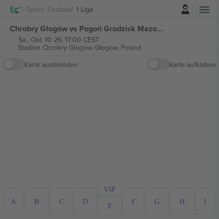
Einloggen
Sport
Football
1 Liga
Chrobry Głogów vs Pogoń Grodzisk Mazowiecki 1 Liga tickets
Sa., Okt. 10 26, 17:00 CEST
Stadion Chrobry Glogow,
Głogów, Poland
Karte ausblenden
Karte aufkleben
VIP
A
B
C
D
F
G
H
I
E