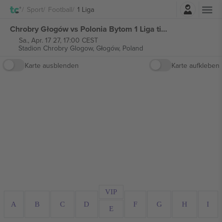
Einloggen
Sport
Football
1 Liga
Chrobry Głogów vs Polonia Bytom 1 Liga tickets
Sa., Apr. 17 27, 17:00 CEST
Stadion Chrobry Glogow,
Głogów, Poland
Karte ausblenden
Karte aufkleben
VIP
A
B
C
D
F
G
H
I
E