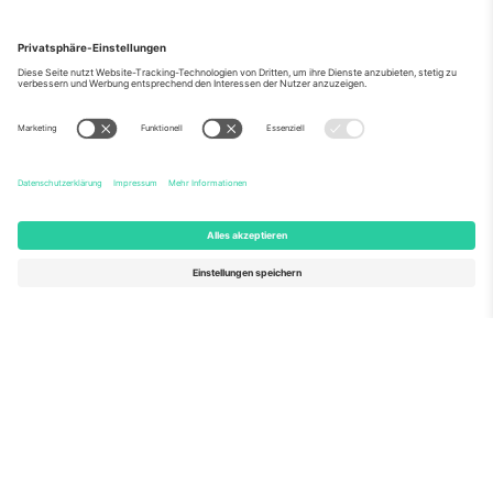
Über Uns
Unternehmensdienstleistungen
Team
Häufig gestellte Fragen
TixProtect
Wie es funktioniert
Impressum
Hotels
Allgemeine Geschäftsbedingungen
WM-Hub
Partnerprogramm
Kontakt
Büros und Support