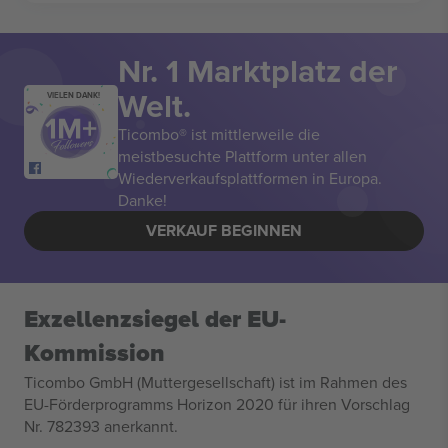
Nr. 1 Marktplatz der
Welt.
VIELEN DANK!
Ticombo® ist mittlerweile die
meistbesuchte Plattform unter allen
Wiederverkaufsplattformen in Europa.
Danke!
VERKAUF BEGINNEN
Exzellenzsiegel der EU-
Kommission
Ticombo GmbH (Muttergesellschaft) ist im Rahmen des
EU-Förderprogramms Horizon 2020 für ihren Vorschlag
Nr. 782393 anerkannt.