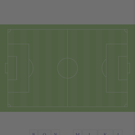
P
O
N
M
L
K
J