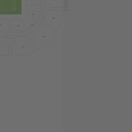
110
309
109
07
108
308
307