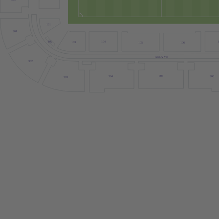
101
301
102
1
104
103
105
106
AREA VIP
302
305
304
306
303