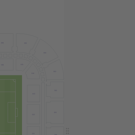
316
315
314
115
116
313
114
312
113
311
112
111
310