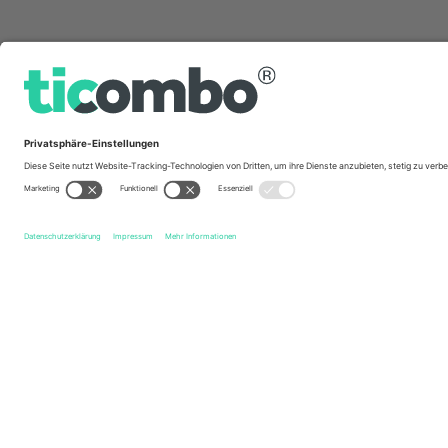
Schnelle Links
Club Athletico Paranaense
Tickets
Clube Atlético Min