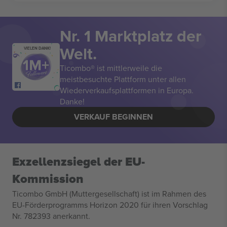
Nr. 1 Marktplatz der
Welt.
VIELEN DANK!
Ticombo® ist mittlerweile die
meistbesuchte Plattform unter allen
Wiederverkaufsplattformen in Europa.
Danke!
VERKAUF BEGINNEN
Exzellenzsiegel der EU-
Kommission
Ticombo GmbH (Muttergesellschaft) ist im Rahmen des
EU-Förderprogramms Horizon 2020 für ihren Vorschlag
Nr. 782393 anerkannt.