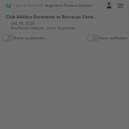
Einloggen
Sport
Football
Argentine Primera División
Club Atlético Sarmiento vs Barracas Central Argentine Primera División tickets
Okt. 18, 2026
Eva Peron stadium,
Junín, Argentina
Karte ausblenden
Karte aufkleben