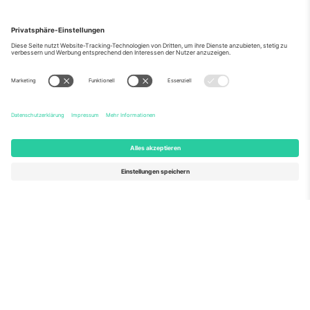
Über Uns
Unternehmensdienstleistungen
Team
Häufig gestellte Fragen
TixProtect
Wie es funktioniert
Impressum
Hotels
Allgemeine Geschäftsbedingungen
WM-Hub
Partnerprogramm
Kontakt
Büros und Support