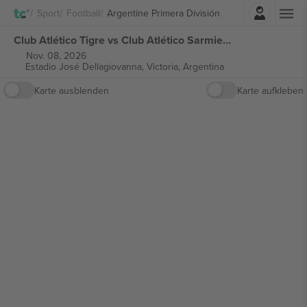
Einloggen
Sport
Football
Argentine Primera División
Club Atlético Tigre vs Club Atlético Sarmiento Argentine Primera División tickets
Nov. 08, 2026
Estadio José Dellagiovanna,
Victoria, Argentina
Karte ausblenden
Karte aufkleben