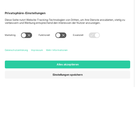
Über Uns
Unternehmensdienstleistungen
Team
Häufig gestellte Fragen
TixProtect
Wie es funktioniert
Impressum
Hotels
Allgemeine Geschäftsbedingungen
WM-Hub
Partnerprogramm
Kontakt
Büros und Support