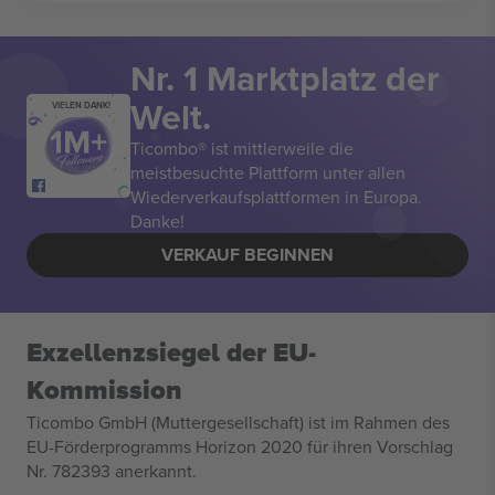
Nr. 1 Marktplatz der
Welt.
VIELEN DANK!
Ticombo® ist mittlerweile die
meistbesuchte Plattform unter allen
Wiederverkaufsplattformen in Europa.
Danke!
VERKAUF BEGINNEN
Exzellenzsiegel der EU-
Kommission
Ticombo GmbH (Muttergesellschaft) ist im Rahmen des
EU-Förderprogramms Horizon 2020 für ihren Vorschlag
Nr. 782393 anerkannt.