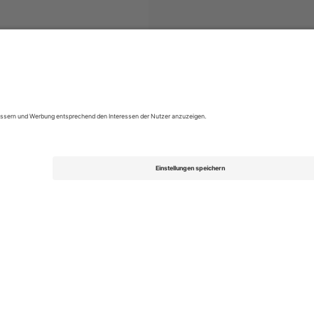
s
EFL League Two
Tickets