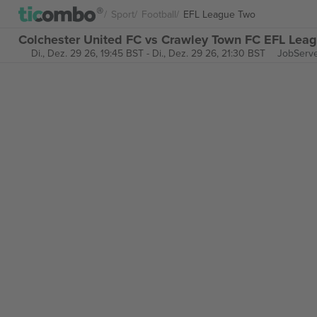
Sport
Football
EFL League Two
Colchester United FC vs Crawley Town FC EFL Leag
Di., Dez. 29 26, 19:45 BST
-
Di., Dez. 29 26, 21:30 BST
JobServ