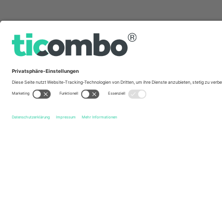
Schnelle Links
Coritiba Foot Ball Club
Tickets
Santos FC
Tickets