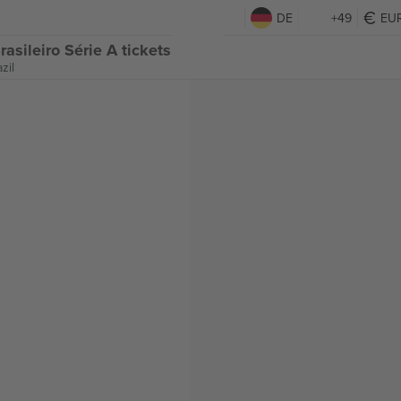
DE
+49
EU
asileiro Série A tickets
zil