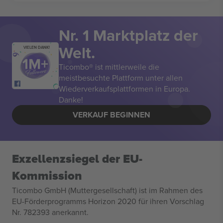
Nr. 1 Marktplatz der
Welt.
VIELEN DANK!
Ticombo® ist mittlerweile die
meistbesuchte Plattform unter allen
Wiederverkaufsplattformen in Europa.
Danke!
VERKAUF BEGINNEN
Exzellenzsiegel der EU-
Kommission
Ticombo GmbH (Muttergesellschaft) ist im Rahmen des
EU-Förderprogramms Horizon 2020 für ihren Vorschlag
Nr. 782393 anerkannt.