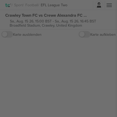
Einloggen
Sport
Football
EFL League Two
Crawley Town FC vs Crewe Alexandra FC EFL League Two tickets
Sa., Aug. 15 26, 15:00 BST
-
Sa., Aug. 15 26, 16:45 BST
Broadfield Stadium,
Crawley, United Kingdom
Karte ausblenden
Karte aufkleben