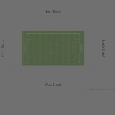
East Stand
South Stand
North Stand
West Stand
© 2024 Ticombo. All rights reserved