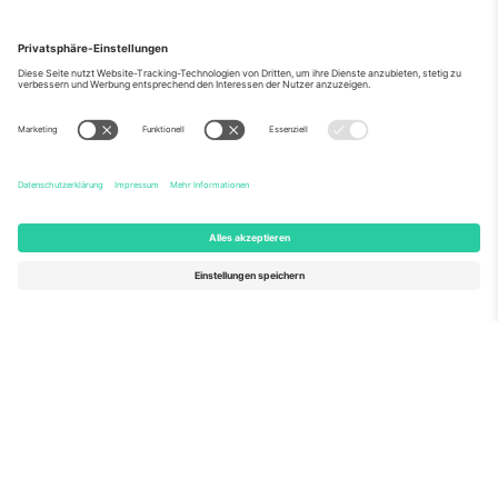
Über Uns
Unternehmensdienstleistungen
Team
Häufig gestellte Fragen
TixProtect
Wie es funktioniert
Impressum
Hotels
Allgemeine Geschäftsbedingungen
WM-Hub
Partnerprogramm
Kontakt
Büros und Support