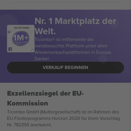
Nr. 1 Marktplatz der
Welt.
VIELEN DANK!
Ticombo® ist mittlerweile die
meistbesuchte Plattform unter allen
Wiederverkaufsplattformen in Europa.
Danke!
VERKAUF BEGINNEN
Exzellenzsiegel der EU-
Kommission
Ticombo GmbH (Muttergesellschaft) ist im Rahmen des
EU-Förderprogramms Horizon 2020 für ihren Vorschlag
Nr. 782393 anerkannt.