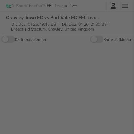
Einloggen
Sport
Football
EFL League Two
Crawley Town FC vs Port Vale FC EFL League Two tickets
Di., Dez. 01 26, 19:45 BST
-
Di., Dez. 01 26, 21:30 BST
Broadfield Stadium,
Crawley, United Kingdom
Karte ausblenden
Karte aufkleben