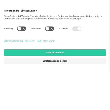
Über Uns
Unternehmensdienstleistungen
Team
Häufig gestellte Fragen
TixProtect
Wie es funktioniert
Impressum
Hotels
Allgemeine Geschäftsbedingungen
WM-Hub
Partnerprogramm
Kontakt
Büros und Support