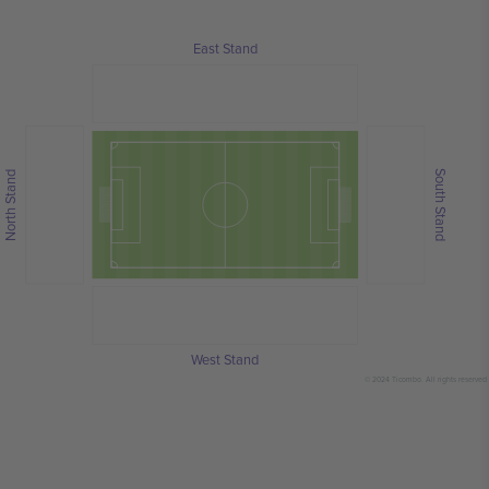
East Stand
South Stand
North Stand
West Stand
© 2024 Ticombo. All rights reserved