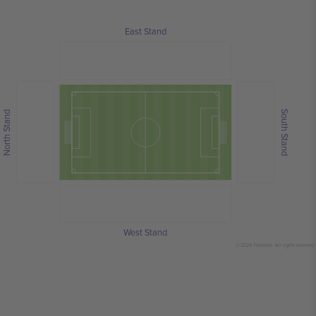
East Stand
South Stand
North Stand
West Stand
© 2024 Ticombo. All rights reserved