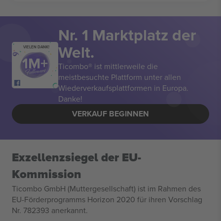
Nr. 1 Marktplatz der
Welt.
VIELEN DANK!
Ticombo® ist mittlerweile die
meistbesuchte Plattform unter allen
Wiederverkaufsplattformen in Europa.
Danke!
VERKAUF BEGINNEN
Exzellenzsiegel der EU-
Kommission
Ticombo GmbH (Muttergesellschaft) ist im Rahmen des
EU-Förderprogramms Horizon 2020 für ihren Vorschlag
Nr. 782393 anerkannt.