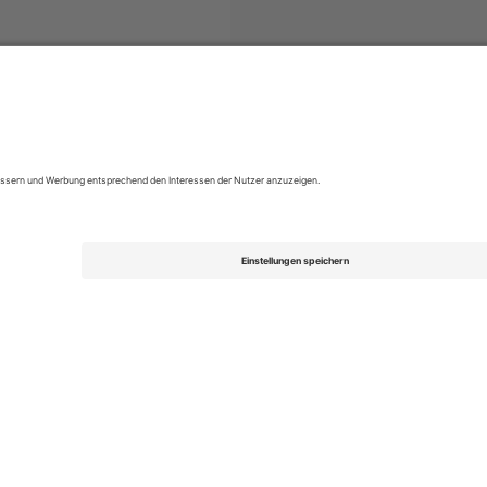
s
EFL League Two
Tickets