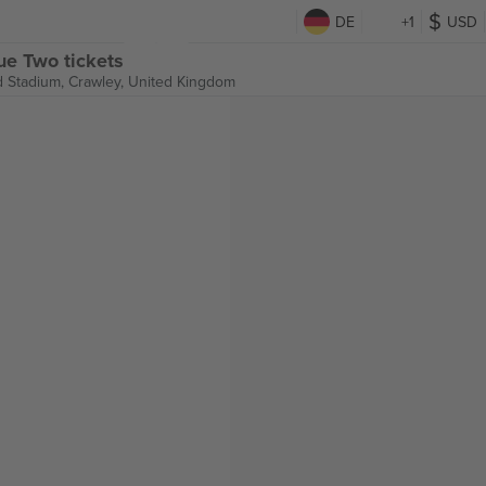
DE
+1
USD
e Two tickets
d Stadium,
Crawley, United Kingdom