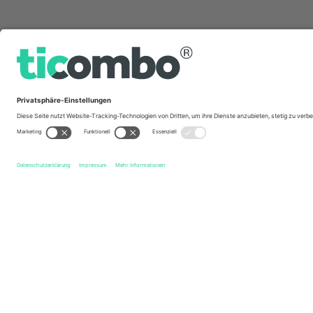
Schnelle Links
Crawley Town FC
Tickets
Shrewsbury Town FC
Ticket