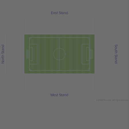
East Stand
South Stand
North Stand
West Stand
© 2024 Ticombo. All rights reserved