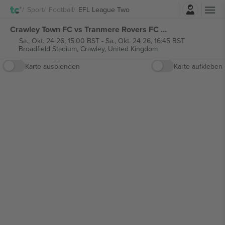
Einloggen
Sport
Football
EFL League Two
Crawley Town FC vs Tranmere Rovers FC EFL League Two tickets
Sa., Okt. 24 26, 15:00 BST
-
Sa., Okt. 24 26, 16:45 BST
Broadfield Stadium,
Crawley, United Kingdom
Karte ausblenden
Karte aufkleben