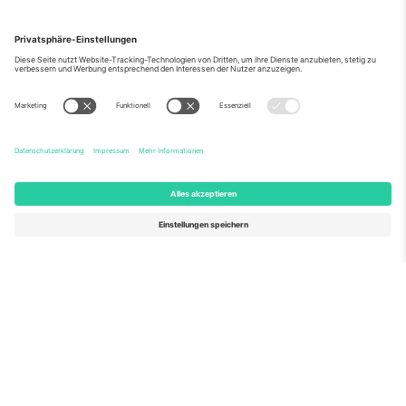
Über Uns
Unternehmensdienstleistungen
Team
Häufig gestellte Fragen
TixProtect
Wie es funktioniert
Impressum
Hotels
Allgemeine Geschäftsbedingungen
WM-Hub
Partnerprogramm
Kontakt
Büros und Support