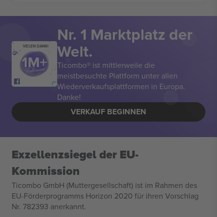
Nr. 1 Marktplatz der
Welt.
VIELEN DANK!
Ticombo® ist mittlerweile die
meistbesuchte Plattform unter allen
Wiederverkaufsplattformen in Europa.
Danke!
VERKAUF BEGINNEN
Exzellenzsiegel der EU-
Kommission
Ticombo GmbH (Muttergesellschaft) ist im Rahmen des
EU-Förderprogramms Horizon 2020 für ihren Vorschlag
Nr. 782393 anerkannt.