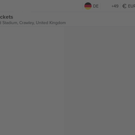
DE
+49
EU
ickets
d Stadium,
Crawley, United Kingdom