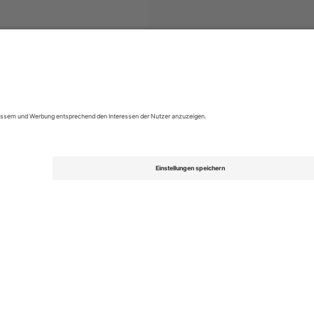
 League Two
Tickets