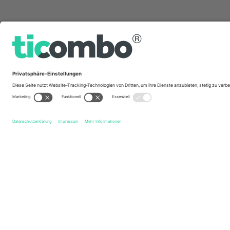
Schnelle Links
Crawley Town FC
Tickets
York City FC
Tickets
EFL