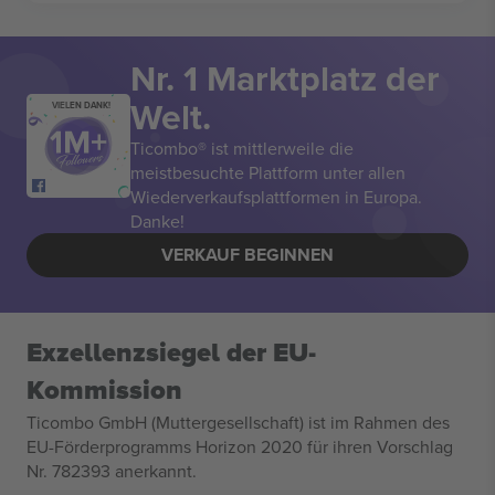
Nr. 1 Marktplatz der
Welt.
VIELEN DANK!
Ticombo® ist mittlerweile die
meistbesuchte Plattform unter allen
Wiederverkaufsplattformen in Europa.
Danke!
VERKAUF BEGINNEN
Exzellenzsiegel der EU-
Kommission
Ticombo GmbH (Muttergesellschaft) ist im Rahmen des
EU-Förderprogramms Horizon 2020 für ihren Vorschlag
Nr. 782393 anerkannt.