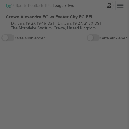
Einloggen
Sport
Football
EFL League Two
Crewe Alexandra FC vs Exeter City FC EFL League Two tickets
Di., Jan. 19 27, 19:45 BST
-
Di., Jan. 19 27, 21:30 BST
The Mornflake Stadium,
Crewe, United Kingdom
Karte ausblenden
Karte aufkleben