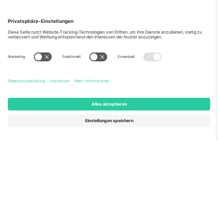
Über Uns
Unternehmensdienstleistungen
Team
Häufig gestellte Fragen
TixProtect
Wie es funktioniert
Impressum
Hotels
Allgemeine Geschäftsbedingungen
WM-Hub
Partnerprogramm
Kontakt
Büros und Support