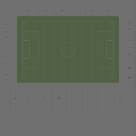
E
C
B
A
F
D
D
A
C
B
B
C
A
D
EX2
E
EX1
C
E
A
D
F
G
H
B