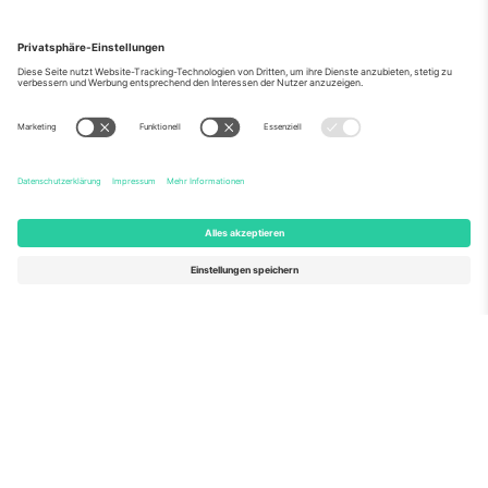
Über Uns
Unternehmensdienstleistungen
Team
Häufig gestellte Fragen
TixProtect
Wie es funktioniert
Impressum
Hotels
Allgemeine Geschäftsbedingungen
WM-Hub
Partnerprogramm
Kontakt
Büros und Support