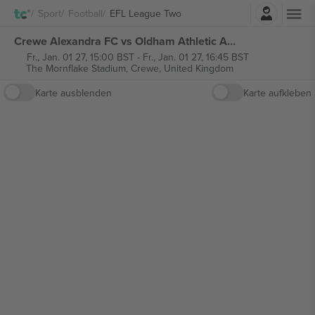
Einloggen
Sport
Football
EFL League Two
Crewe Alexandra FC vs Oldham Athletic AFC EFL League Two tickets
Fr., Jan. 01 27, 15:00 BST
-
Fr., Jan. 01 27, 16:45 BST
The Mornflake Stadium,
Crewe, United Kingdom
Karte ausblenden
Karte aufkleben