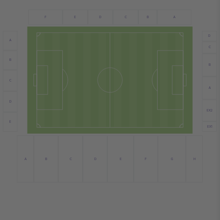
E
C
B
A
F
D
D
A
C
B
B
C
A
D
EX2
E
EX1
C
E
A
D
F
G
H
B