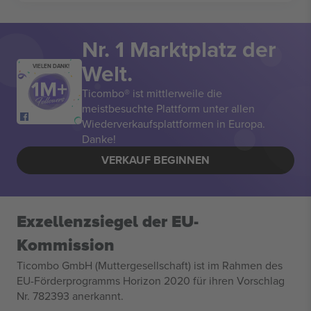
Nr. 1 Marktplatz der
Welt.
VIELEN DANK!
Ticombo® ist mittlerweile die
meistbesuchte Plattform unter allen
Wiederverkaufsplattformen in Europa.
Danke!
VERKAUF BEGINNEN
Exzellenzsiegel der EU-
Kommission
Ticombo GmbH (Muttergesellschaft) ist im Rahmen des
EU-Förderprogramms Horizon 2020 für ihren Vorschlag
Nr. 782393 anerkannt.