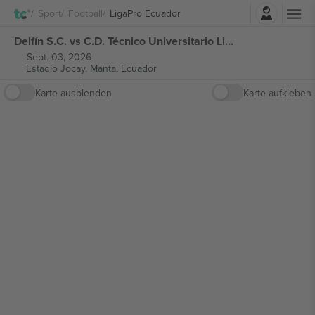
Einloggen
Sport
Football
LigaPro Ecuador
Delfín S.C. vs C.D. Técnico Universitario LigaPro Ecuador tickets
Sept. 03, 2026
Estadio Jocay,
Manta, Ecuador
Karte ausblenden
Karte aufkleben