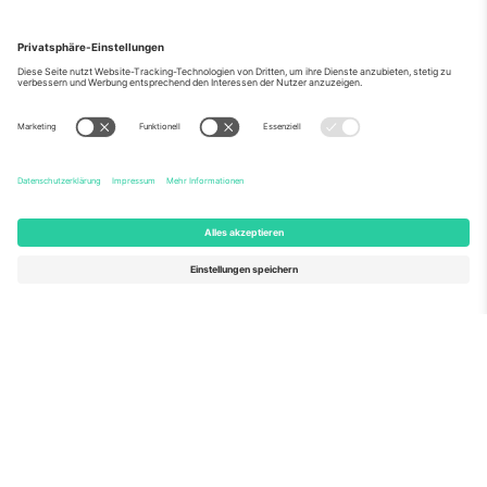
Über Uns
Unternehmensdienstleistungen
Team
Häufig gestellte Fragen
TixProtect
Wie es funktioniert
Impressum
Hotels
Allgemeine Geschäftsbedingungen
WM-Hub
Partnerprogramm
Kontakt
Büros und Support