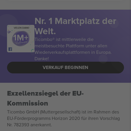
Nr. 1 Marktplatz der
Welt.
VIELEN DANK!
Ticombo® ist mittlerweile die
meistbesuchte Plattform unter allen
Wiederverkaufsplattformen in Europa.
Danke!
VERKAUF BEGINNEN
Exzellenzsiegel der EU-
Kommission
Ticombo GmbH (Muttergesellschaft) ist im Rahmen des
EU-Förderprogramms Horizon 2020 für ihren Vorschlag
Nr. 782393 anerkannt.