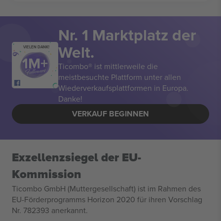
Nr. 1 Marktplatz der
Welt.
VIELEN DANK!
Ticombo® ist mittlerweile die
meistbesuchte Plattform unter allen
Wiederverkaufsplattformen in Europa.
Danke!
VERKAUF BEGINNEN
Exzellenzsiegel der EU-
Kommission
Ticombo GmbH (Muttergesellschaft) ist im Rahmen des
EU-Förderprogramms Horizon 2020 für ihren Vorschlag
Nr. 782393 anerkannt.