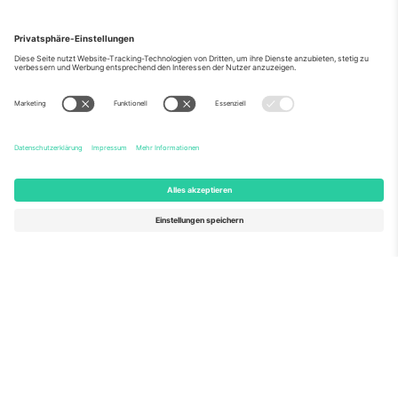
Über Uns
Unternehmensdienstleistungen
Team
Häufig gestellte Fragen
TixProtect
Wie es funktioniert
Impressum
Hotels
Allgemeine Geschäftsbedingungen
WM-Hub
Partnerprogramm
Kontakt
Büros und Support