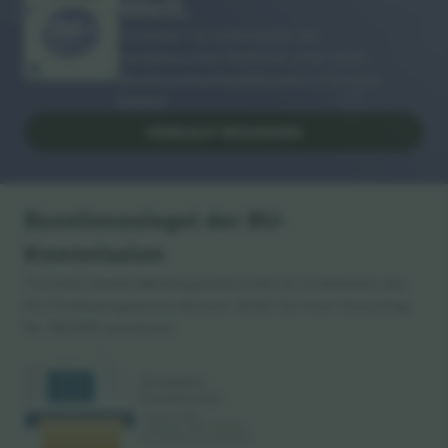
Welt.
Ticombo® ist mittlerweile die
meistbesuchte Plattform unter allen
Wiederverkaufsplattformen in Europa.
Danke!
VERKAUF BEGINNEN
Exzellenzsiegel der EU-
Kommission
Ticombo GmbH (Muttergesellschaft) ist im Rahmen des
EU-Förderprogramms Horizon 2020 für ihren Vorschlag
Nr. 782393 anerkannt.