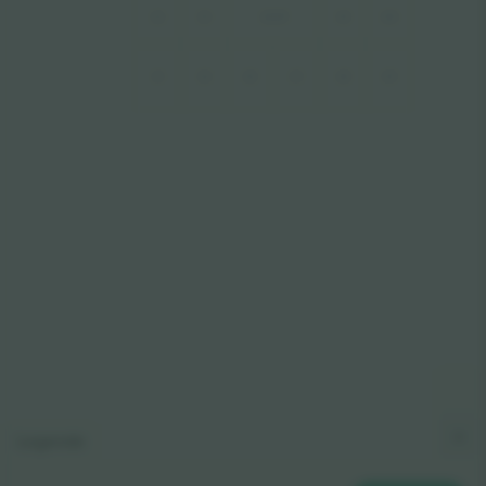
A3
A2
A5 VIP
A10
A9
A6
A8
A1
A11
A4
A7
Legende