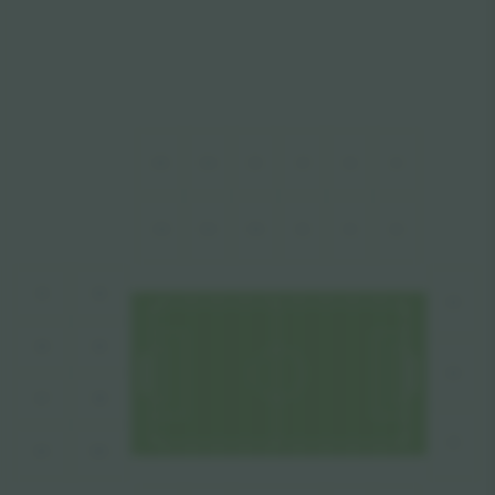
C4
C15
C12
C9
C7
C1
C14
C13
C10
C6
C3
C2
B2
B1
D3
B5
B4
D2
B7
B8
D1
B10
B11