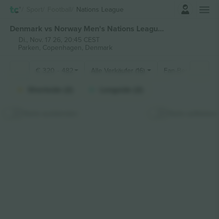
Einloggen
Sport
Football
Nations League
Denmark vs Norway Men's Nations League tickets
Di., Nov. 17 26, 20:45 CEST
Parken,
Copenhagen, Denmark
€
320
-
482
Alle Verkäufer (16)
Fan-Bereiche
Shortside (2)
Longside (2)
Karte ausblenden
Karte aufkleben