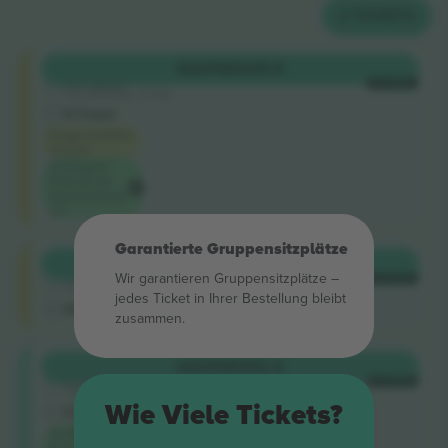
2
TICKETS
Shortside
KAUFEN
339 €
5.0 (220)
JE TICKET
Vertrauenswürdiger Verkäufer
E-Ticket
Eingeschränkte
Ansicht
Niedrigster
Preis für die
Veranstaltung
auf
Garantierte Gruppensitzplätze
Shortside
KAUFEN
345 €
Wir garantieren Gruppensitzplätze –
4.9 (14)
JE TICKET
Vertrauenswürdiger Verkäufer
jedes Ticket in Ihrer Bestellung bleibt
M-Ticket
zusammen.
Longside
KAUFEN
452 €
5.0 (220)
JE TICKET
Vertrauenswürdiger Verkäufer
Wie Viele Tickets?
E-Ticket
Niedrigster
Preis in der