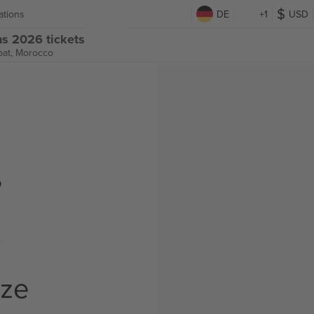
ations
DE
+1
USD
ns 2026 tickets
bat, Morocco
,
t
rze