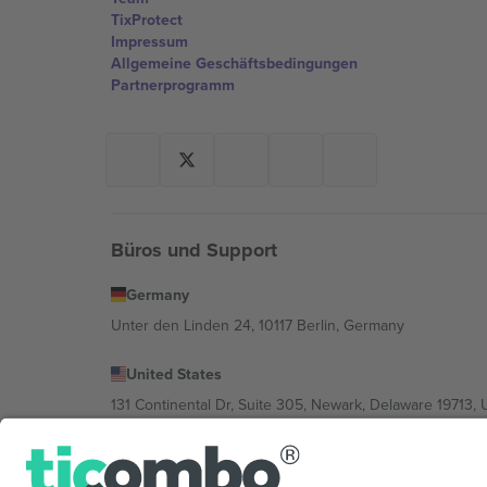
TixProtect
Impressum
Allgemeine Geschäftsbedingungen
Partnerprogramm
Büros und Support
Germany
Unter den Linden 24, 10117 Berlin, Germany
United States
131 Continental Dr, Suite 305, Newark, Delaware 19713, 
Bulgaria
Regus Sofia City West, bul Totleben 53-55, 1606 Sofia, B