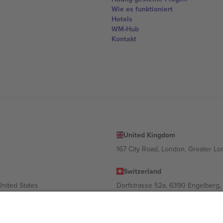
Wie es funktioniert
Hotels
WM-Hub
Kontakt
United Kingdom
167 City Road, London, Greater L
Switzerland
United States
Dorfstrasse 52a, 6390 Engelberg, 
United Arab Emirates
ulgaria
UAE Dubai Silicon Oasis, DDP Buil