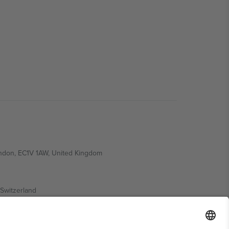
ondon, EC1V 1AW, United Kingdom
Switzerland
ding A1, Office 302, Dubai, United Arab Emirates