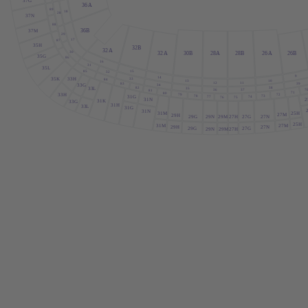
37G
36
A
89
18
28
37N
88
36B
37M
29
17
87
35H
32B
32
A
30
32
A
30B
28
A
28B
26
A
26B
35G
86
16
31
35
L
15
85
32
9
14
33
35K
33H
84
10
13
12
11
39
83
34
33G
82
38
33
L
35
7
36
37
81
71
80
72
33H
79
73
78
31G
74
77
76
75
2
31N
31K
33G
31H
33
L
31G
31N
25H
31M
27M
29H
29N
29M
27H
27G
27N
29G
25H
27M
31M
29H
27N
29G
27G
27H
29N
29M