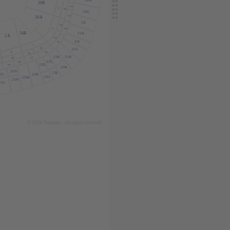
19N
20B
62
5
45
19G
63
20
A
1K
44
6
64
24B
21K
2
A
43
21
L
65
7
42
21G
66
8
41
21H
23K
67
40
23
L
68
23G
69
0
23K
25N
23
L
23H
5G
23G
25M
25N
25G
© 2024
T
icombo.
All rights reserved