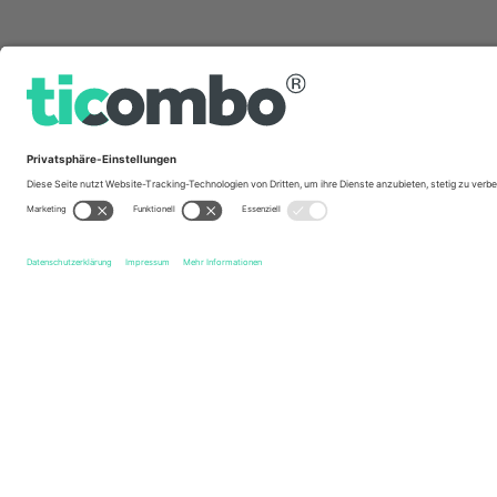
Schnelle Links
Eintracht Braunschweig
Tickets
Arminia Bielefeld
Tick