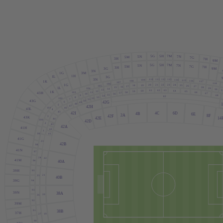
5G
5H
7M
5N
7N
5M
7G
3H
7H
9M
5G
5H
7M
5N
7N
5M
7G
7H
3H
3G
9M
3N
1G
3M
1H
1
L
3G
3N
112
113
110
111
114
109
115
108
116
1K
117
107
118
106
21
22
23
1G
20
24
19
25
18
105
26
17
27
16
28
15
1
L
104
29
14
30
13
62
63
3
61
64
60
12
65
59
1K
58
66
11
103
43H
57
67
56
10
55
68
9
54
82
8
53
102
52
7
51
50
43G
6
42G
49
48
5
47
42H
101
46
43
L
4
45
4C
6D
42I
4B
6E
2
A
8F
42F
3
43K
42E
14
44
100
42D
2
43
42
A
41H
42
1
99
41
41G
23
42B
98
41N
97
24
22
41M
96
40
A
95
39H
21
25
40B
94
39G
93
39N
38
A
20
26
92
39M
91
38B
37H
19
27
90