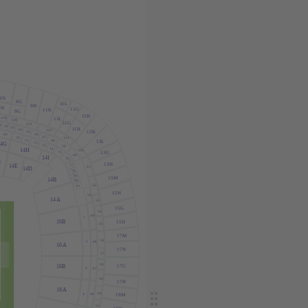
9N
9G
1
1
L
9H
9N
1
1G
1
1K
9G
1
1H
119
1
1
L
120
1
1G
121
1
32
33
1
1H
34
122
13K
35
36
69
37
70
123
38
71
13
L
72
14G
73
39
74
14H
124
13G
75
40
14I
76
F
13H
77
14E
51
14D
78
79
15M
14B
80
52
81
15N
50
14
A
53
15G
54
49
1
16B
15H
55
17M
56
2
48
16
A
17N
57
58
16B
17G
3
47
59
17H
18
A
60
4
46
19M
61