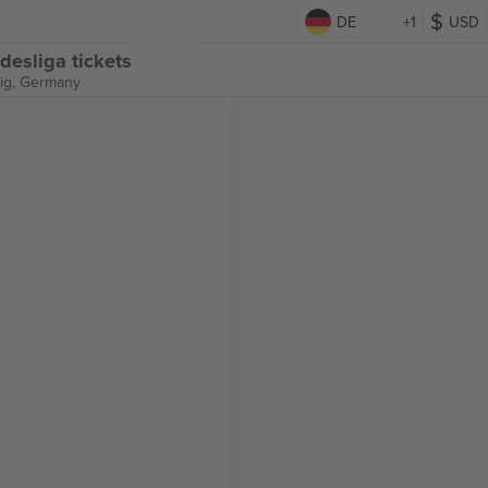
DE
+1
USD
desliga tickets
ig, Germany