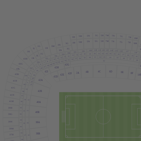
5G
5H
7M
5N
7N
5M
7G
3H
7H
9M
5G
5H
7M
5N
7N
5M
7G
7H
3H
3G
9M
3N
1G
3M
1H
1
L
3G
3N
112
113
110
111
114
109
115
108
116
1K
117
107
118
106
21
22
23
1G
20
24
19
25
18
105
26
17
27
16
28
15
1
L
104
29
14
30
13
62
63
3
61
64
60
12
65
59
1K
58
66
11
103
43H
57
67
56
10
55
68
9
54
82
8
53
102
52
7
51
50
43G
6
42G
49
48
5
47
42H
101
46
43
L
4
45
4C
6D
42I
4B
6E
2
A
8F
42F
3
43K
42E
14
44
100
42D
2
43
42
A
41H
42
1
99
41
41G
23
42B
98
41N
97
24
22
41M
96
40
A
95
39H
21
25
40B
94
39G
93
39N
38
A
20
26
92
39M
91
38B
37H
19
27
90