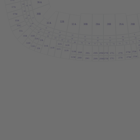
37G
36
A
89
18
28
37N
88
36B
37M
29
17
87
35H
32B
32
A
30
32
A
30B
28
A
28B
26
A
26B
35G
86
16
31
35
L
15
85
32
9
14
33
35K
33H
84
10
13
12
11
39
83
34
33G
82
38
33
L
35
7
36
37
81
71
80
72
33H
79
73
78
31G
74
77
76
75
2
31N
31K
33G
31H
33
L
31G
31N
25H
31M
27M
29H
29N
29M
27H
27G
27N
29G
25H
27M
31M
29H
27N
29G
27G
27H
29N
29M