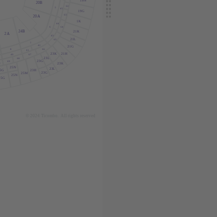
19N
20B
62
5
45
19G
63
20
A
1K
44
6
64
24B
21K
2
A
43
21
L
65
7
42
21G
66
8
41
21H
23K
67
40
23
L
68
23G
69
0
23K
25N
23
L
23H
5G
23G
25M
25N
25G
© 2024
T
icombo.
All rights reserved