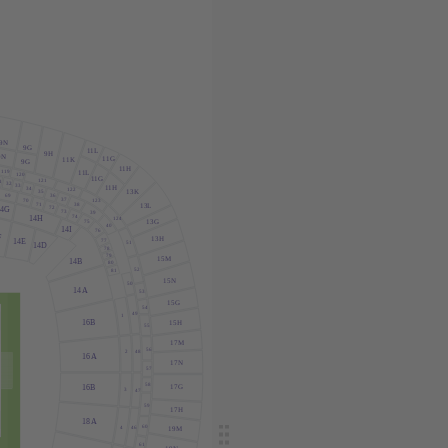
9N
9G
1
1
L
9H
9N
1
1G
1
1K
9G
1
1H
119
1
1
L
120
1
1G
121
1
32
33
1
1H
34
122
13K
35
36
69
37
70
123
38
71
13
L
72
14G
73
39
74
14H
124
13G
75
40
14I
76
F
13H
77
14E
51
14D
78
79
15M
14B
80
52
81
15N
50
14
A
53
15G
54
49
1
16B
15H
55
17M
56
2
48
16
A
17N
57
58
16B
17G
3
47
59
17H
18
A
60
4
46
19M
61