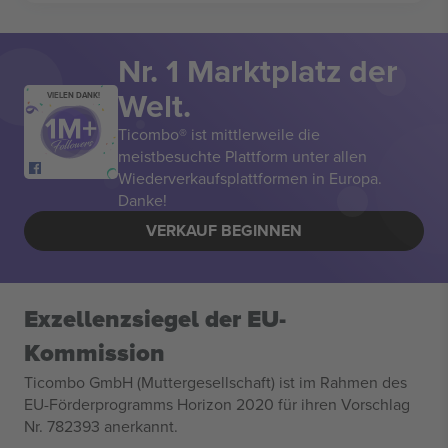
Nr. 1 Marktplatz der
Welt.
VIELEN DANK!
Ticombo® ist mittlerweile die
meistbesuchte Plattform unter allen
Wiederverkaufsplattformen in Europa.
Danke!
VERKAUF BEGINNEN
Exzellenzsiegel der EU-
Kommission
Ticombo GmbH (Muttergesellschaft) ist im Rahmen des
EU-Förderprogramms Horizon 2020 für ihren Vorschlag
Nr. 782393 anerkannt.