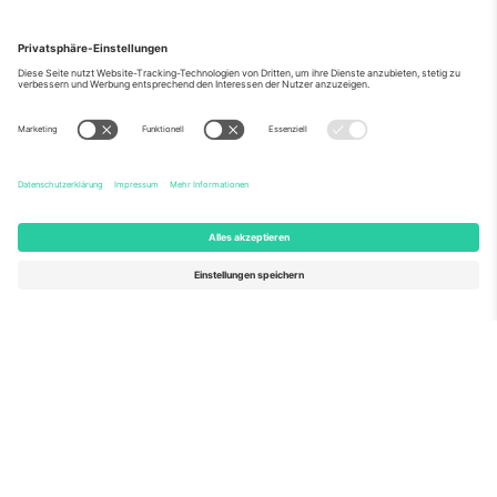
Über Uns
Unternehmensdienstleistungen
Team
Häufig gestellte Fragen
TixProtect
Wie es funktioniert
Impressum
Hotels
Allgemeine Geschäftsbedingungen
WM-Hub
Partnerprogramm
Kontakt
Büros und Support