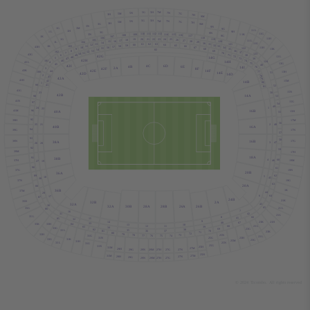
5G
5H
7M
5N
7N
5M
7G
3H
7H
9M
5G
5H
7M
5N
7N
5M
7G
7H
3H
3G
9M
3N
9N
1G
3M
9G
1
1
L
1H
9H
1
L
3G
9N
1
1G
3N
1
1K
112
113
110
111
114
109
115
9G
108
116
1K
117
107
118
1
1H
106
1G
21
22
23
20
24
19
119
25
1
1
L
18
105
26
17
27
16
120
1
L
28
15
104
29
1
1G
14
30
121
13
62
63
31
61
64
60
12
32
65
59
1K
58
43H
66
11
103
33
57
1
1H
67
34
56
10
122
13K
55
68
35
9
54
82
8
53
36
69
102
52
37
7
51
70
123
43G
50
42G
38
71
6
49
13
L
14G
72
48
5
73
39
47
42H
14H
74
101
46
43
L
124
4
13G
75
45
40
4C
6D
42I
4B
6E
14I
2
A
76
8F
42F
3
43K
42E
14F
13H
44
14E
77
100
42D
51
14D
2
78
43
42
A
79
41H
15M
42
14B
80
1
99
41
52
81
41G
15N
23
50
42B
14
A
98
53
41N
15G
97
54
49
1
24
22
16B
41M
15H
40
A
96
55
39H
17M
95
56
21
2
48
25
16
A
40B
94
39G
17N
57
93
58
39N
16B
17G
38
A
3
47
20
26
92
59
39M
17H
18
A
38B
91
60
4
37H
19M
46
19
27
90
61
19N
37G
20B
36
A
62
89
5
18
45
28
37N
19G
63
20
A
88
36B
1K
37M
44
29
6
64
17
87
24B
21K
35H
2
A
32B
32
A
43
30
32
A
30B
28
A
28B
26
A
26B
21
L
65
35G
86
7
16
42
31
21G
35
L
66
8
41
15
85
32
21H
23K
9
14
67
40
35K
33H
33
84
10
13
23
L
12
68
11
39
83
33G
34
23G
69
82
38
33
L
35
23K
70
36
37
81
71
80
33H
72
79
25N
73
31G
78
74
77
76
23
L
75
23H
25G
31N
31K
33G
23G
25M
31H
33
L
25N
31G
25G
31N
25H
31M
27M
29H
29N
29M
27H
27G
27N
29G
25H
27M
31M
29H
27N
29G
27G
27H
29N
29M
© 2024
T
icombo.
All rights reserved