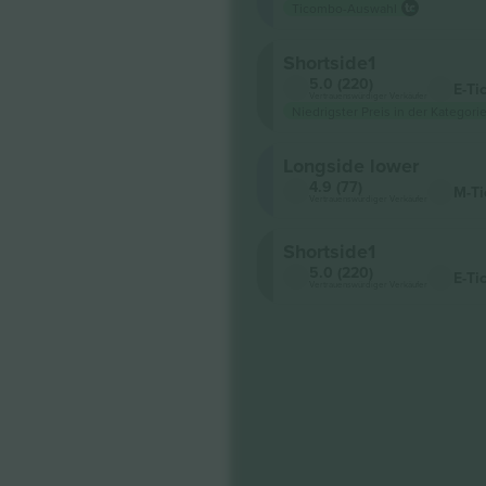
Ticombo-Auswahl
Shortside1
5.0 (220)
E-Ti
Vertrauenswürdiger Verkäufer
Niedrigster Preis in der Kategorie
Longside lower
4.9 (77)
M-Ti
Vertrauenswürdiger Verkäufer
Shortside1
5.0 (220)
E-Ti
Vertrauenswürdiger Verkäufer