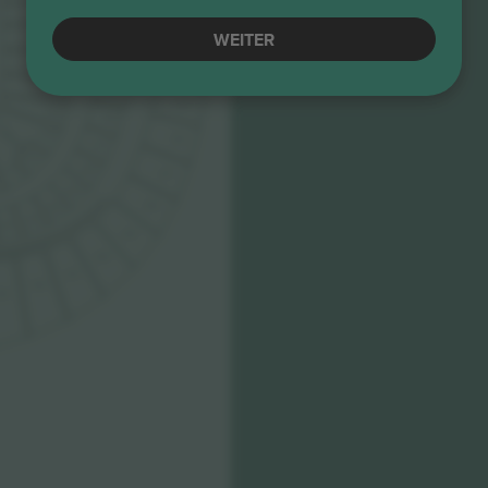
212
110
EAST STAND
WEITER
513
213
111
112
214
514
113
215
515
114
216
115
516
217
116
117
218
517
219
518
220
221
222
519
520
521
522
523