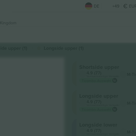
DE
+49
EU
 Kingdom
ide upper (1)
Longside upper (1)
Shortside upper
4.9 (77)
M-Ti
Vertrauenswürdiger Verkäufer
Ticombo-Auswahl
Longside upper
4.9 (77)
M-Ti
Vertrauenswürdiger Verkäufer
Ticombo-Auswahl
Longside lower
4.9 (77)
M-Ti
Vertrauenswürdiger Verkäufer