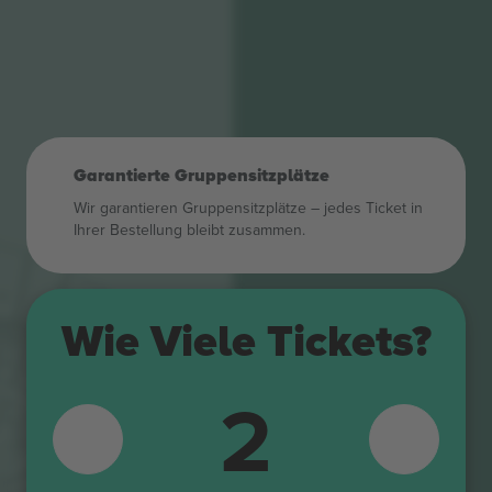
Garantierte Gruppensitzplätze
Wir garantieren Gruppensitzplätze – jedes Ticket in
Ihrer Bestellung bleibt zusammen.
504
505
506
Wie Viele Tickets?
507
508
205
206
2
509
207
208
510
106
209
107
210
511
108
211
109
512