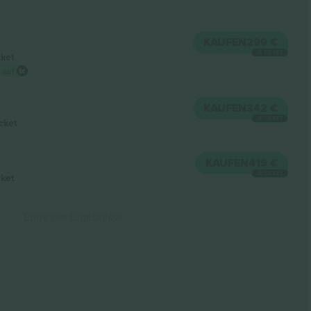
KAUFEN
299 €
JE TICKET
cket
 auf
KAUFEN
342 €
JE TICKET
cket
KAUFEN
419 €
JE TICKET
cket
Ende der Ergebnisse