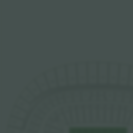
552
501
551
502
550
503
549
548
547
546
252
201
251
202
250
203
545
249
204
248
247
246
544
143
144
142
245
101
102
103
104
141
105
140
543
139
244
138
243
542
137
242
136
541