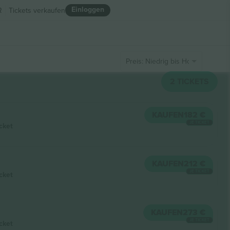
Einloggen
R
Tickets verkaufen
Preis: Niedrig bis Hoch
2
TICKETS
KAUFEN
182 €
JE TICKET
cket
KAUFEN
212 €
JE TICKET
cket
KAUFEN
273 €
JE TICKET
cket