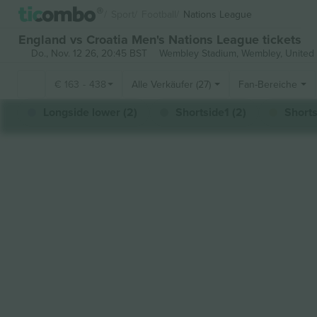
Sport
Football
Nations League
England vs Croatia Men's Nations League tickets
Do., Nov. 12 26, 20:45 BST
Wembley Stadium,
Wembley, United
€
163
-
438
Alle Verkäufer (27)
Fan-Bereiche
Longside lower (2)
Shortside1 (2)
Shorts