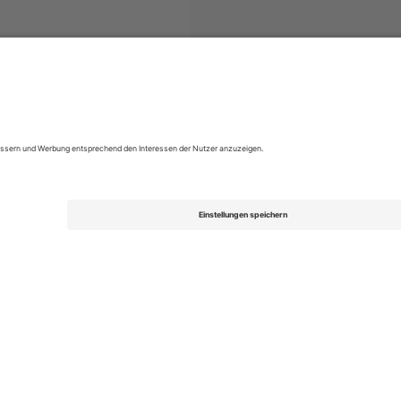
ckets
Campeonato Brasileiro Série A
Tickets