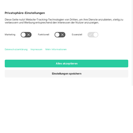
Über Uns
Unternehmensdienstleistungen
Team
Häufig gestellte Fragen
TixProtect
Wie es funktioniert
Impressum
Hotels
Allgemeine Geschäftsbedingungen
WM-Hub
Partnerprogramm
Kontakt
Büros und Support