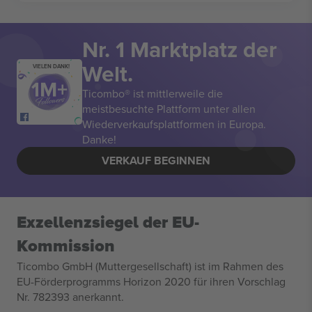
Nr. 1 Marktplatz der
Welt.
VIELEN DANK!
Ticombo® ist mittlerweile die
meistbesuchte Plattform unter allen
Wiederverkaufsplattformen in Europa.
Danke!
VERKAUF BEGINNEN
Exzellenzsiegel der EU-
Kommission
Ticombo GmbH (Muttergesellschaft) ist im Rahmen des
EU-Förderprogramms Horizon 2020 für ihren Vorschlag
Nr. 782393 anerkannt.