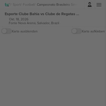
Einloggen
Sport
Football
Campeonato Brasileiro Série A
Esporte Clube Bahia vs Clube de Regatas do Flamengo Campeonato Brasileiro Série A tickets
Okt. 18, 2026
Fonte Nova Arena,
Salvador, Brazil
Karte ausblenden
Karte aufkleben