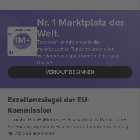
Nr. 1 Marktplatz der
Welt.
VIELEN DANK!
Ticombo® ist mittlerweile die
meistbesuchte Plattform unter allen
Wiederverkaufsplattformen in Europa.
Danke!
VERKAUF BEGINNEN
Exzellenzsiegel der EU-
Kommission
Ticombo GmbH (Muttergesellschaft) ist im Rahmen des
EU-Förderprogramms Horizon 2020 für ihren Vorschlag
Nr. 782393 anerkannt.