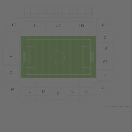
J
L
F2
N
U1
U2
U3
O
I
S1
H
S2
G
P
Q
F1
D
E
B
A
C
© 2024 Ticombo. All rights reserved