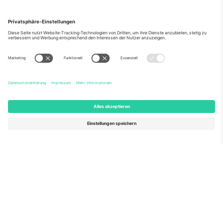
Über Uns
Unternehmensdienstleistungen
Team
Häufig gestellte Fragen
TixProtect
Wie es funktioniert
Impressum
Hotels
Allgemeine Geschäftsbedingungen
WM-Hub
Partnerprogramm
Kontakt
Büros und Support