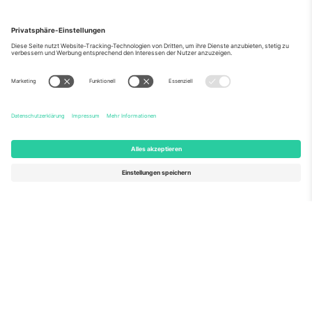
Über Uns
Unternehmensdienstleistungen
Team
Häufig gestellte Fragen
TixProtect
Wie es funktioniert
Impressum
Hotels
Allgemeine Geschäftsbedingungen
WM-Hub
Partnerprogramm
Kontakt
Büros und Support