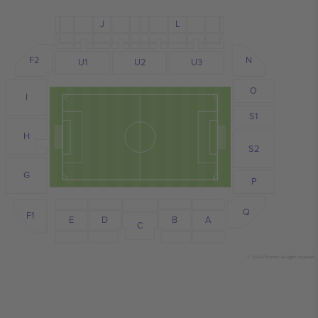
J
L
F2
N
U1
U2
U3
O
I
S1
H
S2
G
P
Q
F1
D
E
B
A
C
© 2024 Ticombo. All rights reserved