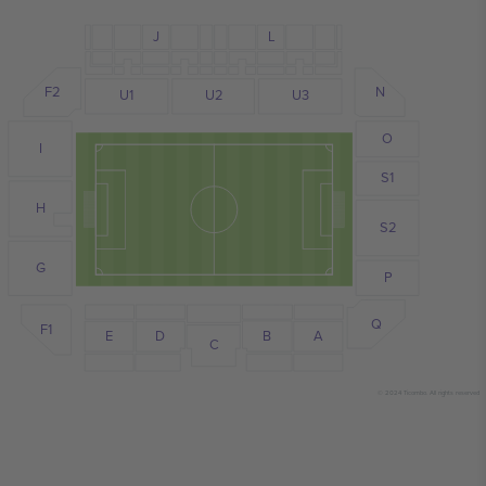
J
L
F2
N
U1
U2
U3
O
I
S1
H
S2
G
P
Q
F1
D
E
B
A
C
© 2024 Ticombo. All rights reserved