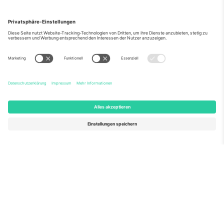
Über Uns
Unternehmensdienstleistungen
Team
Häufig gestellte Fragen
TixProtect
Wie es funktioniert
Impressum
Hotels
Allgemeine Geschäftsbedingungen
WM-Hub
Partnerprogramm
Kontakt
Büros und Support