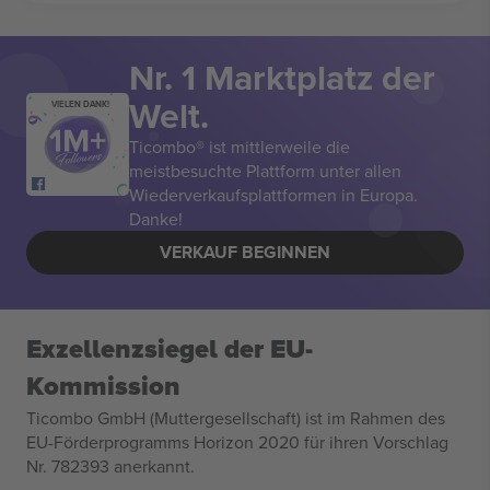
Nr. 1 Marktplatz der
Welt.
VIELEN DANK!
Ticombo® ist mittlerweile die
meistbesuchte Plattform unter allen
Wiederverkaufsplattformen in Europa.
Danke!
VERKAUF BEGINNEN
Exzellenzsiegel der EU-
Kommission
Ticombo GmbH (Muttergesellschaft) ist im Rahmen des
EU-Förderprogramms Horizon 2020 für ihren Vorschlag
Nr. 782393 anerkannt.