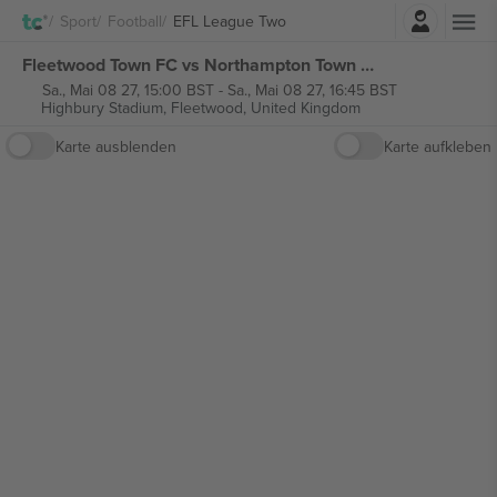
Einloggen
Sport
Football
EFL League Two
Fleetwood Town FC vs Northampton Town FC EFL League Two tickets
Sa., Mai 08 27, 15:00 BST
-
Sa., Mai 08 27, 16:45 BST
Highbury Stadium,
Fleetwood, United Kingdom
Karte ausblenden
Karte aufkleben