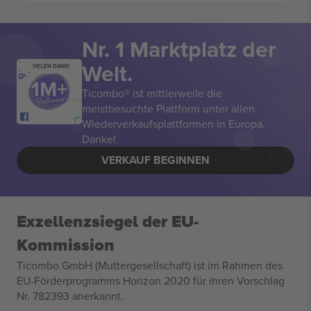
Nr. 1 Marktplatz der
Welt.
VIELEN DANK!
Ticombo® ist mittlerweile die
meistbesuchte Plattform unter allen
Wiederverkaufsplattformen in Europa.
Danke!
VERKAUF BEGINNEN
Exzellenzsiegel der EU-
Kommission
Ticombo GmbH (Muttergesellschaft) ist im Rahmen des
EU-Förderprogramms Horizon 2020 für ihren Vorschlag
Nr. 782393 anerkannt.