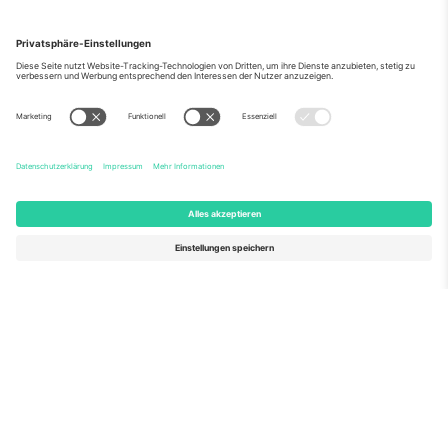
Über Uns
Unternehmensdienstleistungen
Team
Häufig gestellte Fragen
TixProtect
Wie es funktioniert
Impressum
Hotels
Allgemeine Geschäftsbedingungen
WM-Hub
Partnerprogramm
Kontakt
Büros und Support