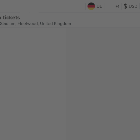
DE
+1
USD
 tickets
 Stadium,
Fleetwood, United Kingdom