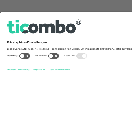
Schnelle Links
Fleetwood Town FC
Tickets
York City FC
Tickets
E