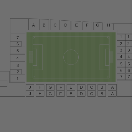
A
B
C
D
E
F
G
H
1
1
7
2
2
6
3
3
5
4
4
4
5
5
3
6
6
2
7
7
1
G
C
B
A
J
H
F
E
D
E
C
B
A
G
F
D
J
H