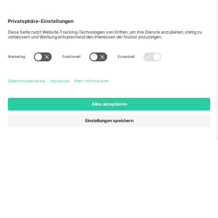
Über Uns
Unternehmensdienstleistungen
Team
Häufig gestellte Fragen
TixProtect
Wie es funktioniert
Impressum
Hotels
Allgemeine Geschäftsbedingungen
WM-Hub
Partnerprogramm
Kontakt
Büros und Support