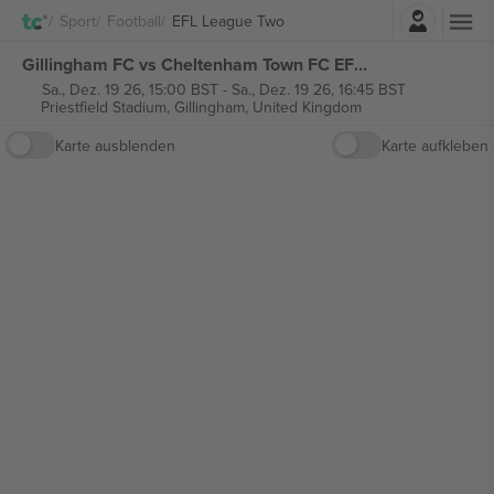
Einloggen
Sport
Football
EFL League Two
Gillingham FC vs Cheltenham Town FC EFL League Two tickets
Sa., Dez. 19 26, 15:00 BST
-
Sa., Dez. 19 26, 16:45 BST
Priestfield Stadium,
Gillingham, United Kingdom
Karte ausblenden
Karte aufkleben