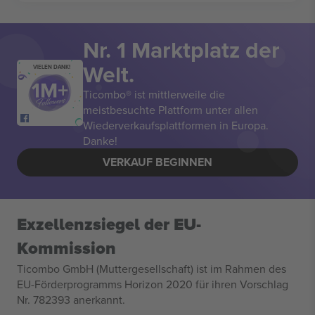
Nr. 1 Marktplatz der
Welt.
VIELEN DANK!
Ticombo® ist mittlerweile die
meistbesuchte Plattform unter allen
Wiederverkaufsplattformen in Europa.
Danke!
VERKAUF BEGINNEN
Exzellenzsiegel der EU-
Kommission
Ticombo GmbH (Muttergesellschaft) ist im Rahmen des
EU-Förderprogramms Horizon 2020 für ihren Vorschlag
Nr. 782393 anerkannt.