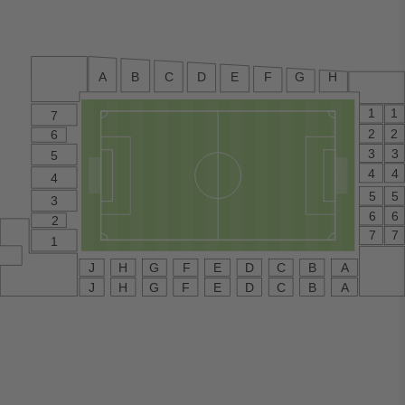
A
B
C
D
E
F
G
H
1
1
7
2
2
6
3
3
5
4
4
4
5
5
3
6
6
2
7
7
1
G
C
B
A
J
H
F
E
D
E
C
B
A
G
F
D
J
H