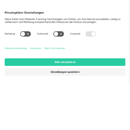
Über Uns
Unternehmensdienstleistungen
Team
Häufig gestellte Fragen
TixProtect
Wie es funktioniert
Impressum
Hotels
Allgemeine Geschäftsbedingungen
WM-Hub
Partnerprogramm
Kontakt
Büros und Support