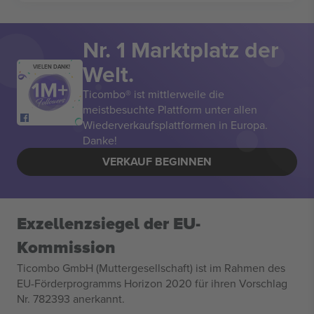
Nr. 1 Marktplatz der
Welt.
VIELEN DANK!
Ticombo® ist mittlerweile die
meistbesuchte Plattform unter allen
Wiederverkaufsplattformen in Europa.
Danke!
VERKAUF BEGINNEN
Exzellenzsiegel der EU-
Kommission
Ticombo GmbH (Muttergesellschaft) ist im Rahmen des
EU-Förderprogramms Horizon 2020 für ihren Vorschlag
Nr. 782393 anerkannt.