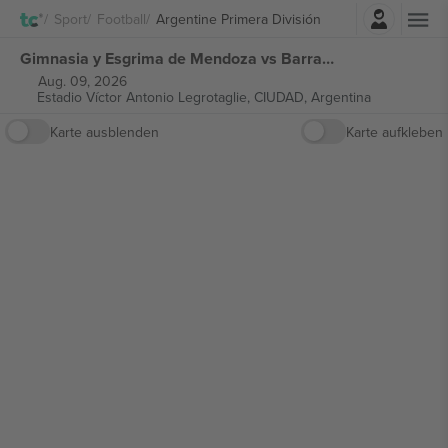
Einloggen
Sport
Football
Argentine Primera División
Gimnasia y Esgrima de Mendoza vs Barracas Central Argentine Primera División tickets
Aug. 09, 2026
Estadio Víctor Antonio Legrotaglie,
CIUDAD, Argentina
Karte ausblenden
Karte aufkleben