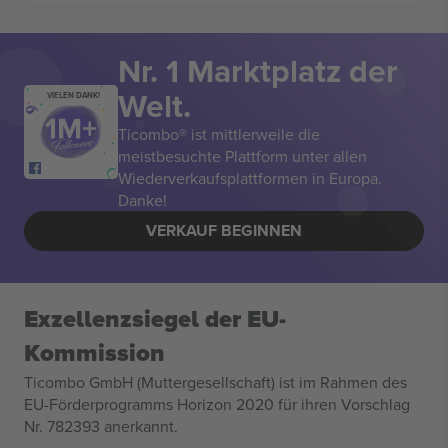
Nr. 1 Marktplatz der
Welt.
VIELEN DANK!
Ticombo® ist mittlerweile die
meistbesuchte Plattform unter allen
Wiederverkaufsplattformen in Europa.
Danke!
VERKAUF BEGINNEN
Exzellenzsiegel der EU-
Kommission
Ticombo GmbH (Muttergesellschaft) ist im Rahmen des
EU-Förderprogramms Horizon 2020 für ihren Vorschlag
Nr. 782393 anerkannt.