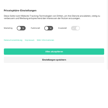
Über Uns
Unternehmensdienstleistungen
Team
Häufig gestellte Fragen
TixProtect
Wie es funktioniert
Impressum
Hotels
Allgemeine Geschäftsbedingungen
WM-Hub
Partnerprogramm
Kontakt
Büros und Support