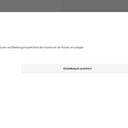
ts
EFL League Two
Tickets