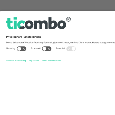
Schnelle Links
Grimsby Town FC
Tickets
Accrington Stanley FC
Ticke