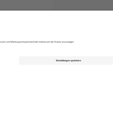
EFL League Two
Tickets