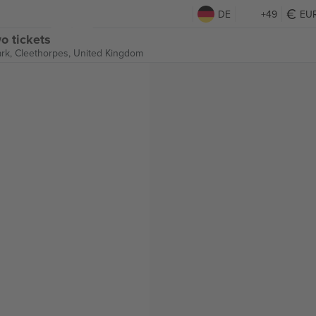
DE
+49
EU
o tickets
ark,
Cleethorpes, United Kingdom