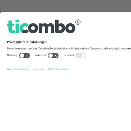
Schnelle Links
Grimsby Town FC
Tickets
Chesterfield FC
Tickets