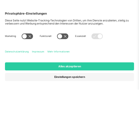
Über Uns
Unternehmensdienstleistungen
Team
Häufig gestellte Fragen
TixProtect
Wie es funktioniert
Impressum
Hotels
Allgemeine Geschäftsbedingungen
WM-Hub
Partnerprogramm
Kontakt
Büros und Support