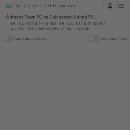
Einloggen
Sport
Football
EFL League Two
Grimsby Town FC vs Colchester United FC EFL League Two tickets
Di., Dez. 01 26, 19:45 BST
-
Di., Dez. 01 26, 21:30 BST
Blundell Park,
Cleethorpes, United Kingdom
Karte ausblenden
Karte aufkleben