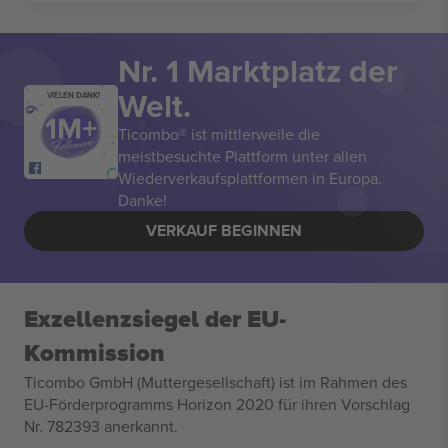
Nr. 1 Marktplatz der
Welt.
VIELEN DANK!
Ticombo® ist mittlerweile die
meistbesuchte Plattform unter allen
Wiederverkaufsplattformen in Europa.
Danke!
VERKAUF BEGINNEN
Exzellenzsiegel der EU-
Kommission
Ticombo GmbH (Muttergesellschaft) ist im Rahmen des
EU-Förderprogramms Horizon 2020 für ihren Vorschlag
Nr. 782393 anerkannt.