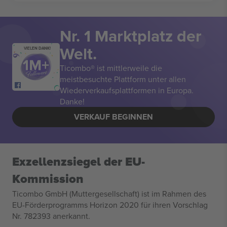
Nr. 1 Marktplatz der
Welt.
VIELEN DANK!
Ticombo® ist mittlerweile die
meistbesuchte Plattform unter allen
Wiederverkaufsplattformen in Europa.
Danke!
VERKAUF BEGINNEN
Exzellenzsiegel der EU-
Kommission
Ticombo GmbH (Muttergesellschaft) ist im Rahmen des
EU-Förderprogramms Horizon 2020 für ihren Vorschlag
Nr. 782393 anerkannt.