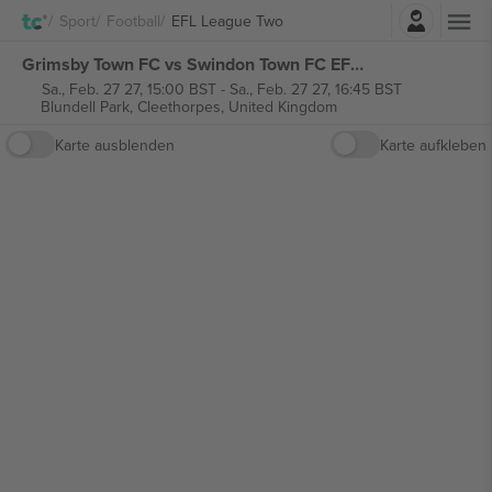
Einloggen
Sport
Football
EFL League Two
Grimsby Town FC vs Swindon Town FC EFL League Two tickets
Sa., Feb. 27 27, 15:00 BST
-
Sa., Feb. 27 27, 16:45 BST
Blundell Park,
Cleethorpes, United Kingdom
Karte ausblenden
Karte aufkleben