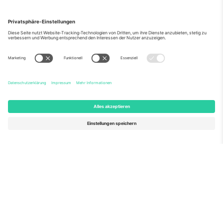
Über Uns
Unternehmensdienstleistungen
Team
Häufig gestellte Fragen
TixProtect
Wie es funktioniert
Impressum
Hotels
Allgemeine Geschäftsbedingungen
WM-Hub
Partnerprogramm
Kontakt
Büros und Support