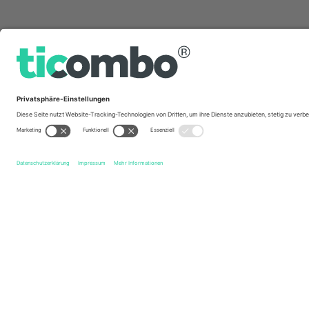
Schnelle Links
Guayaquil City F.C.
Tickets
Mushuc Runa S.C.
Tickets