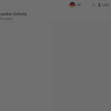
DE
+1
USD
uador tickets
 Ecuador