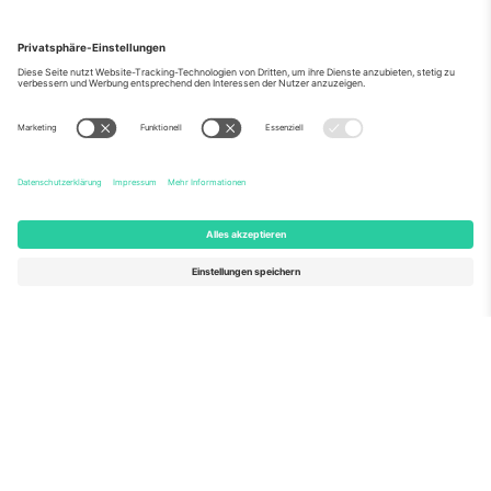
Über Uns
Unternehmensdienstleistungen
Team
Häufig gestellte Fragen
TixProtect
Wie es funktioniert
Impressum
Hotels
Allgemeine Geschäftsbedingungen
WM-Hub
Partnerprogramm
Kontakt
Büros und Support