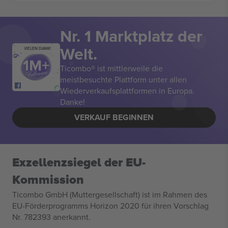
Nr. 1 Marktplatz der
Welt.
VIELEN DANK!
Ticombo® ist mittlerweile die
meistbesuchte Plattform unter allen
Wiederverkaufsplattformen in Europa.
Danke!
VERKAUF BEGINNEN
Exzellenzsiegel der EU-
Kommission
Ticombo GmbH (Muttergesellschaft) ist im Rahmen des
EU-Förderprogramms Horizon 2020 für ihren Vorschlag
Nr. 782393 anerkannt.