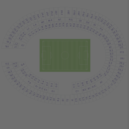
28.2
26.2
28.1
26.1
25.2
29.1
29.2
25.1
24.2
30.1
30.2
24.1
23.2
31.1
31.2
23.1
N.1
22.2
N.5
32.1
M.4
O.1
32.2
22.1
M.1
O.4
33.1
21.2
L.4
N.4
N.6
N.3
P.1
N.8
N.2
N.7
M.6
O.2
33.2
O.3
M.5
M.3
21.1
O.5
M.2
O.6
34.1
P.4
L.1
20.2
P.2
L.6
L.5
P.3
34.2
20.1
P.5
L.3
K.4
P.6
L.2
35.1
19.2
K.3
Q.1
Q.2
35.2
19.1
K.2
Q.3
36.1
18.2
Q.4
J.2
36.2
K.1
18.1
J.1
R.1
37.1
R.2
37.2
R.3
S.1
38.1
S.2
S.3
38.2
H.2
17.2
G.4
39.1
T.1
H.1
17.1
T.2
39.2
G.3
16.2
T.3
G.2
40.1
T.4
A.2
16.1
G.1
F.6
40.2
A.3
F.5
15.2
A.4
41.1
F.3
15.1
A.6
F.2
41.2
F.4
A.1
E.4
B.2
14.2
E.2
B.4
1.1
D.3
C.2
14.1
D.2
C.3
A.5
F.1
1.2
13.2
E.3
B.1
B.3
E.1
2.1
13.1
C.1
D.1
2.2
12.2
3.1
12.1
3.2
11.2
4.1
11.1
10.2
4.2
10.1
5.1
9.2
5.2
8.2
9.1
6.1
6.2
7.2
8.1
7.1