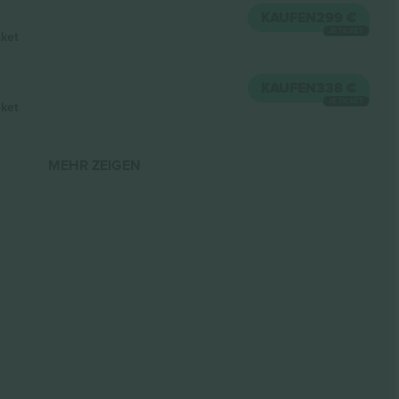
KAUFEN
299 €
JE TICKET
cket
KAUFEN
338 €
JE TICKET
cket
MEHR ZEIGEN