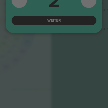
2
312
212
Longside Lower Tier
111
4.9 (14)
E-Ti
311
211
Vertrauenswürdiger Verkäufer
110
144 €
215 €
WEITER
109
210
310
Longside
5.0 (220)
E-Ti
108
209
Vertrauenswürdiger Verkäufer
309
107
208
308
106
207
5
307
206
205
306
305
© 2024 Ticombo. All rights reserved