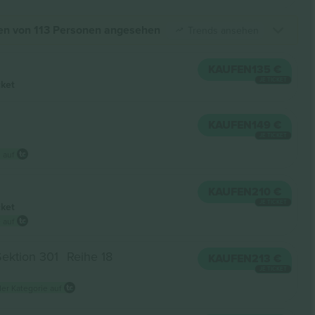
den von 113 Personen angesehen
Trends ansehen
KAUFEN
135 €
JE TICKET
cket
KAUFEN
149 €
JE TICKET
 auf
KAUFEN
210 €
JE TICKET
cket
 auf
Sektion 301
Reihe 18
KAUFEN
213 €
JE TICKET
der Kategorie auf