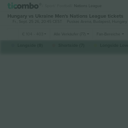
Sport
Football
Nations League
Hungary vs Ukraine Men's Nations League tickets
Fr., Sept. 25 26, 20:45 CEST
Puskas Arena,
Budapest, Hungary
€
104
-
403
Alle Verkäufer (77)
Fan-Bereiche
Longside (8)
Shortside (7)
Longside Lowe