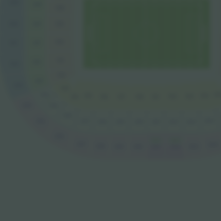
329
229
128
330
230
129
130
231
331
131
232
332
132
233
333
133
234
10
104
135
102
103
137
138
101
134
136
334
235
236
204
237
335
239
240
202
203
201
238
336
240 €
215 €
337
304
338
339
302
303
301
340