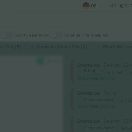
DE
+49
EU
Sofortige Lieferung
Unter dem Originalpreis
r Tier (5)
Longside Upper Tier (2)
Shortside Low
Preise
Shortside
Sektion 229
5.0 (4)
E-Ticket
I
Einzelverkäufer
Bester Preis-Leistung
Shortside
Reihe 1
Einzelverkäufer
E-Tick
Bester Preis-Leistung
Shortside
Sektion 229
Einzelverkäufer
M-Tic