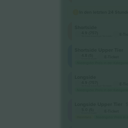
In den letzten 24 Stun
Shortside
4.9 (757)
E-Ti
Vertrauenswürdiger Verkäufer
Shortside Upper Tier
4.8 (5)
E-Ticket
Einzelverkäufer
Niedrigster Preis in der Kategorie
Longside
4.9 (757)
E-Ti
Vertrauenswürdiger Verkäufer
Niedrigster Preis in der Kategorie
Longside Upper Tier
5.0 (5)
E-Ticket
Einzelverkäufer
Heimfans
Niedrigster Preis in 