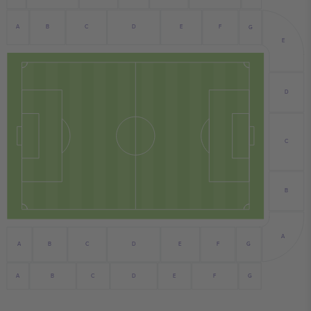
B
F
A
E
C
D
G
E
D
C
B
A
G
A
B
C
D
E
F
B
C
E
G
A
D
F