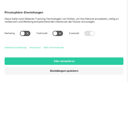
Über Uns
Unternehmensdienstleistungen
Team
Häufig gestellte Fragen
TixProtect
Wie es funktioniert
Impressum
Hotels
Allgemeine Geschäftsbedingungen
WM-Hub
Partnerprogramm
Kontakt
Büros und Support