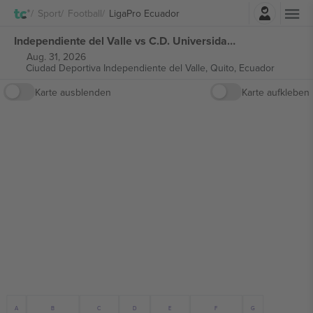
Einloggen
Sport
Football
LigaPro Ecuador
Independiente del Valle vs C.D. Universidad Católica del Ecuador LigaPro Ecuador tickets
Aug. 31, 2026
Ciudad Deportiva Independiente del Valle,
Quito, Ecuador
Karte ausblenden
Karte aufkleben
B
E
C
G
A
F
D