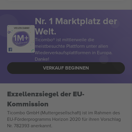
Nr. 1 Marktplatz der
Welt.
VIELEN DANK!
Ticombo® ist mittlerweile die
meistbesuchte Plattform unter allen
Wiederverkaufsplattformen in Europa.
Danke!
VERKAUF BEGINNEN
Exzellenzsiegel der EU-
Kommission
Ticombo GmbH (Muttergesellschaft) ist im Rahmen des
EU-Förderprogramms Horizon 2020 für ihren Vorschlag
Nr. 782393 anerkannt.