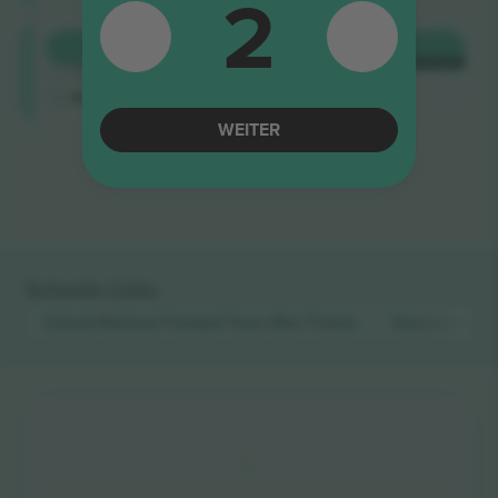
2
Longside
KAUFEN
577 €
4.9 (14)
JE TICKET
Vertrauenswürdiger Verkäufer
M-Ticket
WEITER
Ende der Ergebnisse
Schnelle Links
Ireland National Football Team Men
Tickets
Kosovo Nation