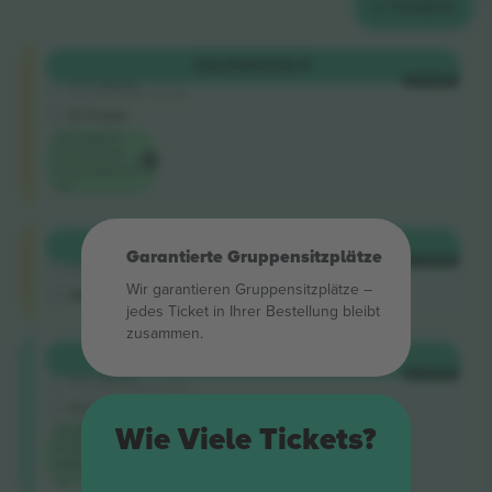
2
TICKETS
Shortside
KAUFEN
438 €
5.0 (220)
JE TICKET
Vertrauenswürdiger Verkäufer
E-Ticket
Niedrigster
Preis für die
Veranstaltung
auf
Shortside
KAUFEN
448 €
Garantierte Gruppensitzplätze
4.9 (14)
JE TICKET
Vertrauenswürdiger Verkäufer
Wir garantieren Gruppensitzplätze –
M-Ticket
jedes Ticket in Ihrer Bestellung bleibt
zusammen.
Longside
KAUFEN
564 €
5.0 (220)
JE TICKET
Vertrauenswürdiger Verkäufer
E-Ticket
Wie Viele Tickets?
Niedrigster
Preis in der
Kategorie
auf