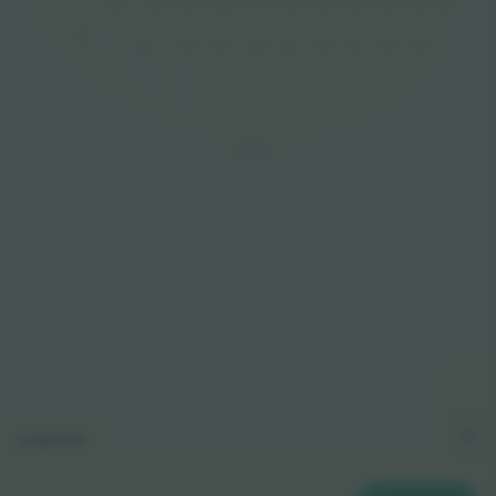
306
307
308
305
304
303
302
301
311
310
309
510
509
508
507
505
504
502
501
506
503
EAS
T
Legende