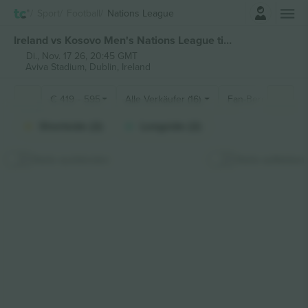
Einloggen
Sport
Football
Nations League
Ireland vs Kosovo Men's Nations League tickets
Di., Nov. 17 26, 20:45 GMT
Aviva Stadium,
Dublin, Ireland
€
419
-
595
Alle Verkäufer (16)
Fan-Bereiche
Shortside (2)
Longside (2)
Karte ausblenden
Karte aufkleben