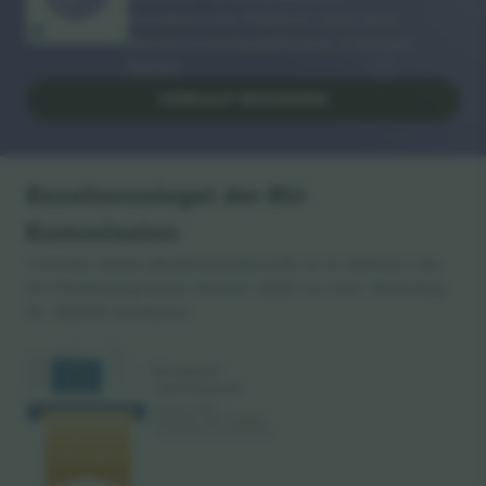
meistbesuchte Plattform unter allen
Wiederverkaufsplattformen in Europa.
Danke!
VERKAUF BEGINNEN
Exzellenzsiegel der EU-
Kommission
Ticombo GmbH (Muttergesellschaft) ist im Rahmen des
EU-Förderprogramms Horizon 2020 für ihren Vorschlag
Nr. 782393 anerkannt.