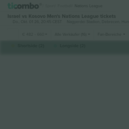
Sport
Football
Nations League
Israel vs Kosovo Men's Nations League tickets
Do., Okt. 01 26, 20:45 CEST
Nagyerdei Stadion,
Debrecen, Hun
€
482
-
660
Alle Verkäufer (16)
Fan-Bereiche
Shortside (2)
Longside (2)