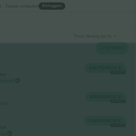
Einloggen
R
Tickets verkaufen
Preis: Niedrig bis Hoch
2
TICKETS
KAUFEN
502 €
JE TICKET
cket
ltung auf
KAUFEN
512 €
JE TICKET
cket
KAUFEN
628 €
JE TICKET
cket
 auf