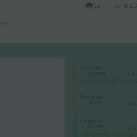
DE
+49
EU
gary
Shortside
5.0 (220)
E-Ti
Vertrauenswürdiger Verkäufer
Niedrigster Preis für die Veransta
Shortside
4.9 (14)
M-Ti
Vertrauenswürdiger Verkäufer
Longside
5.0 (220)
E-Ti
Vertrauenswürdiger Verkäufer
Niedrigster Preis in der Kategorie