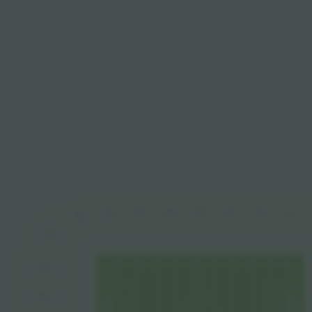
C6
C5
C2
C7
C4
C3
C1
D1
D2
D3
D4