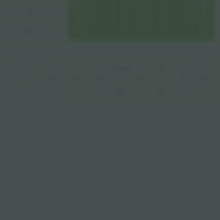
D5
D6
D7
PRESS
A3
D8
A1
A2
VIP
A4
A5
VIP
VIP