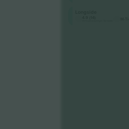
Longside
4.9 (14)
M-Ti
Vertrauenswürdiger Verkäufer