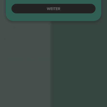
B5
WEITER
B4
B3
B2
B1
© 2024 Ticombo. All rights reserved