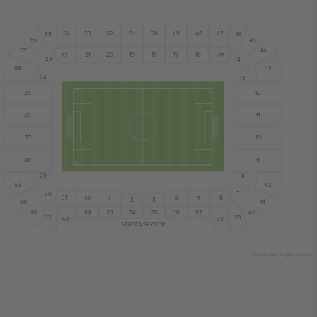
47
52
50
48
54
51
49
53
46
55
45
56
57
44
20
17
16
21
19
18
22
15
23
14
58
43
24
13
25
12
26
11
10
27
9
28
29
8
59
42
7
30
6
31
5
1
32
4
3
2
60
41
61
40
36
35
64
33
37
34
62
39
63
38
STREFA SKYBOX
© 2024 Ticombo. All rights reserved