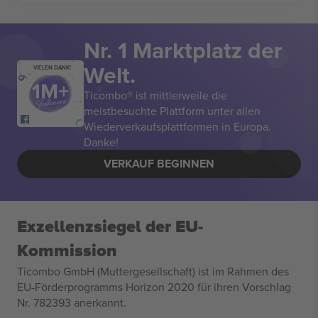
Nr. 1 Marktplatz der
Welt.
VIELEN DANK!
Ticombo® ist mittlerweile die
meistbesuchte Plattform unter allen
Wiederverkaufsplattformen in Europa.
Danke!
VERKAUF BEGINNEN
Exzellenzsiegel der EU-
Kommission
Ticombo GmbH (Muttergesellschaft) ist im Rahmen des
EU-Förderprogramms Horizon 2020 für ihren Vorschlag
Nr. 782393 anerkannt.