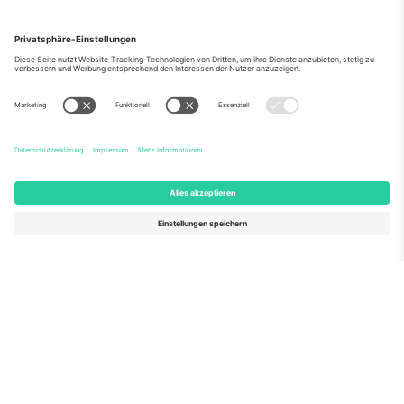
Über Uns
Unternehmensdienstleistungen
Team
Häufig gestellte Fragen
TixProtect
Wie es funktioniert
Impressum
Hotels
Allgemeine Geschäftsbedingungen
WM-Hub
Partnerprogramm
Kontakt
Büros und Support